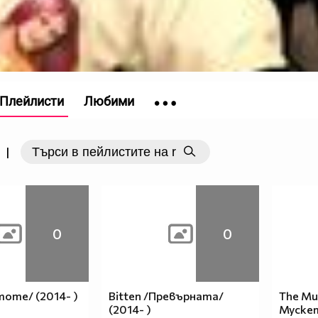
Плейлисти
Любими
|
0
0
тоте/ (2014- )
Bitten /Превърната/
The Mu
(2014- )
Мускет