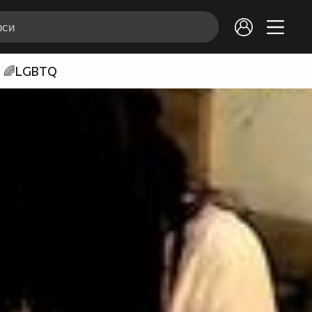
🌈LGBTQ