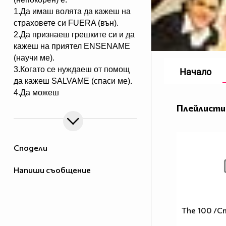
1.Да имаш волята да кажеш на
страховете си FUERA (вън).
2.Да признаеш грешките си и да
кажеш на приятел ЕNSENAME
(научи ме).
3.Когато се нуждаеш от помощ
Начало
да кажеш SALVAME (спаси ме).
4.Да можеш
да кежеш във всяка ситуация
Плейлисти
Me voy (тръгвам си).
5.Да не преставаш да казваш
ASY SOY YO (това съм аз).
Сподели
6.Да пожелаеш FELIZ
CUMPEANOS (ЧРД) на твой
Напиши съобщение
приятел винаги по различен
начин.
7.Да даваш UN POCO DE TU
AMOR (малко от любовта ти) на
The 100 /С
всички.