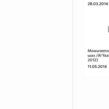
8.Да знаеш,че не всичко е SOLO
28.03.2014
PARA TI (само за теб).
9.Да усетиш,че когато всичко е
свършило AUN HAY ALGO (все
още има нeщо).
Момичето 
шал /Al Yaz
2012)
11.05.2014