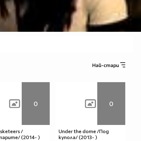
Най-стари
0
0
sketeers /
Under the dome /Под
арите/ (2014- )
купола/ (2013- )