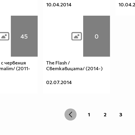
10.04.2014
10.04.
45
0
с червения
The Flash /
malim/ (2011-
Светкавицата/ (2014-)
02.07.2014
1
2
3