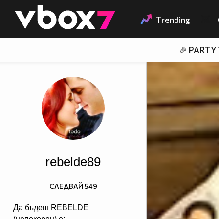
Member of
👾
Trending
🎉 PARTY
rebelde89
СЛЕДВАЙ
549
Да бъдеш REBELDE
(непокорен) е: