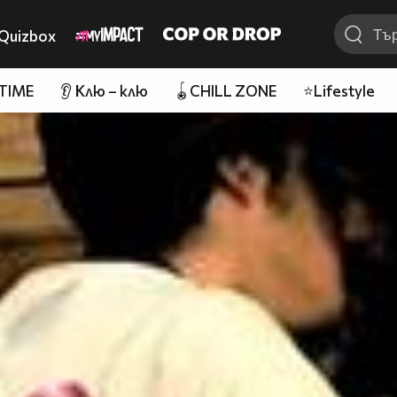
Quizbox
 TIME
👂 Клю – клю
🪀CHILL ZONE
⭐Lifestyle