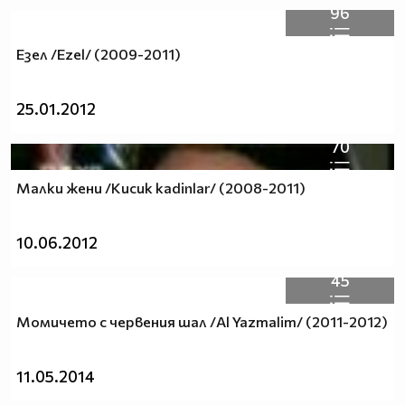
приятел винаги по различен начин.
96
7.Да даваш UN POCO DE TU AMOR (малко от любовта
ти) на всички.
Езел /Ezel/ (2009-2011)
8.Да знаеш,че не всичко е SOLO PARA TI (само за теб).
9.Да усетиш,че когато всичко е свършило AUN HAY
25.01.2012
ALGO (все още има нeщо).
70
Малки жени /Kucuk kadinlar/ (2008-2011)
10.06.2012
45
Момичето с червения шал /Al Yazmalim/ (2011-2012)
11.05.2014