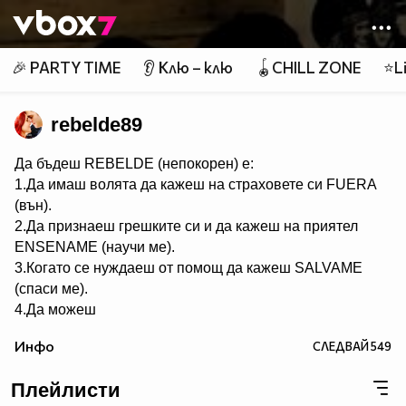
Member of
👾
🎉 PARTY TIME
👂 Клю – клю
🪀CHILL ZONE
⭐Li
rebelde89
Да бъдеш REBELDE (непокорен) е:
1.Да имаш волята да кажеш на страховете си FUERA
(вън).
2.Да признаеш грешките си и да кажеш на приятел
ЕNSENAME (научи ме).
3.Когато се нуждаеш от помощ да кажеш SALVAME
(спаси ме).
4.Да можеш
да кежеш във всяка ситуация Me voy (тръгвам си).
Инфо
СЛЕДВАЙ
549
5.Да не преставаш да казваш ASY SOY YO (това съм
аз).
Плейлисти
6.Да пожелаеш FELIZ CUMPEANOS (ЧРД) на твой