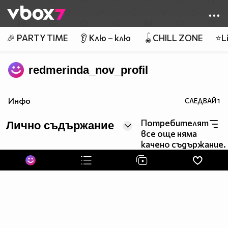
Member of
👾
🎉 PARTY TIME
👂 Клю – клю
🪀CHILL ZONE
⭐Li
redmerinda_nov_profil
Инфо
СЛЕДВАЙ
1
Потребителят
Лично съдържание
все още няма
качено съдържание.