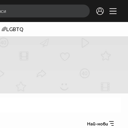
🌈LGBTQ
Най-нови