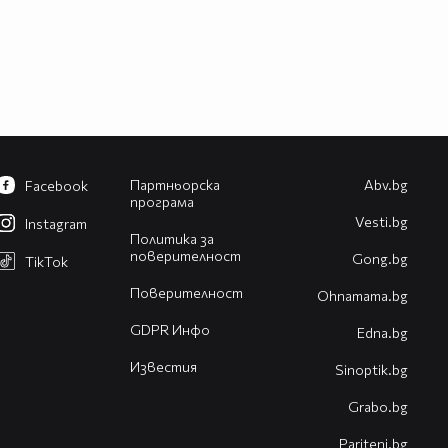
Партньорска
Abv.bg
Facebook
програма
Vesti.bg
Instagram
Политика за
поверителност
Gong.bg
TikTok
Поверителност
Оhnamama.bg
GDPR Инфо
Edna.bg
Известия
Sinoptik.bg
Grabo.bg
Pariteni.bg