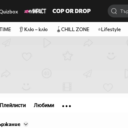
Quizbox
 TIME
👂 Клю – клю
🪀CHILL ZONE
⭐Lifestyle
Плейлисти
Любими
ържание