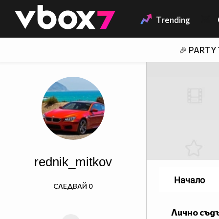
Member of
👾
Trending
🎉 PARTY
rednik_mitkov
Начало
СЛЕДВАЙ
0
Лично съд