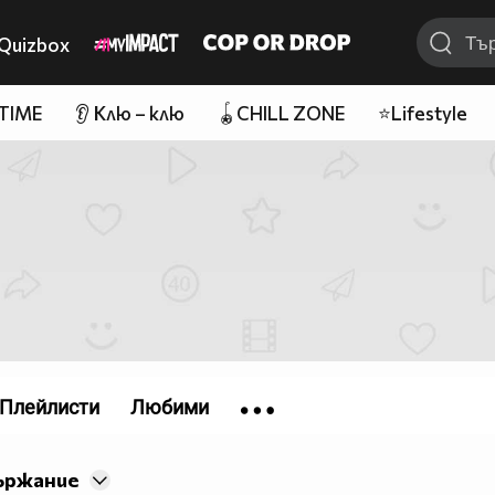
Quizbox
 TIME
👂 Клю – клю
🪀CHILL ZONE
⭐Lifestyle
Плейлисти
Любими
ържание