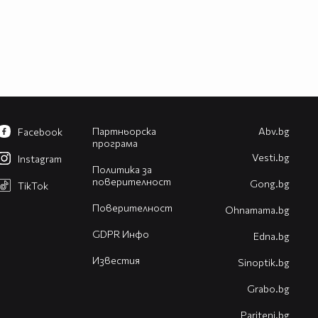
Партньорска
Abv.bg
Facebook
програма
Vesti.bg
Instagram
Политика за
поверителност
Gong.bg
TikTok
Поверителност
Оhnamama.bg
GDPR Инфо
Edna.bg
Известия
Sinoptik.bg
Grabo.bg
Pariteni.bg