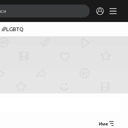
🌈LGBTQ
Име