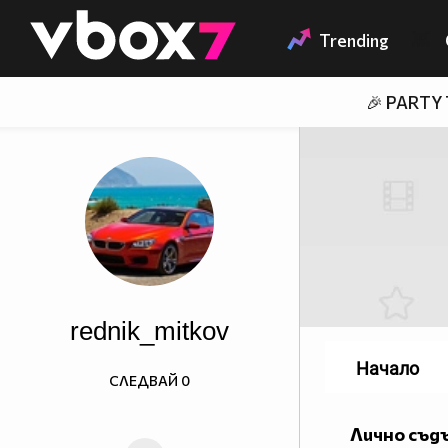
Member of
👾
Trending
🎉 PARTY
rednik_mitkov
Начало
СЛЕДВАЙ
0
Лично съд