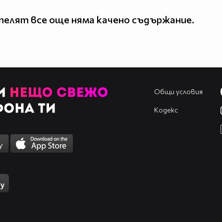
елят все още няма качено съдържание.
Общи условия
Кодекс