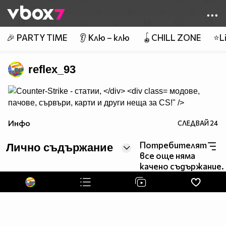
Member of
👾
🎉 PARTY TIME
👂 Клю – клю
🪀CHILL ZONE
⭐Li
reflex_93
модове,
пачове, сървъри, карти и други неща за CS!" />
Инфо
СЛЕДВАЙ
24
Потребителят
Лично съдържание
все още няма
качено съдържание.