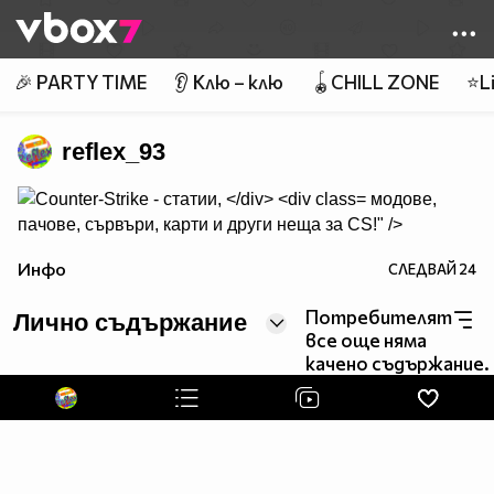
Member of
👾
🎉 PARTY TIME
👂 Клю – клю
🪀CHILL ZONE
⭐Li
reflex_93
модове,
пачове, сървъри, карти и други неща за CS!" />
Инфо
СЛЕДВАЙ
24
Потребителят
Лично съдържание
все още няма
качено съдържание.