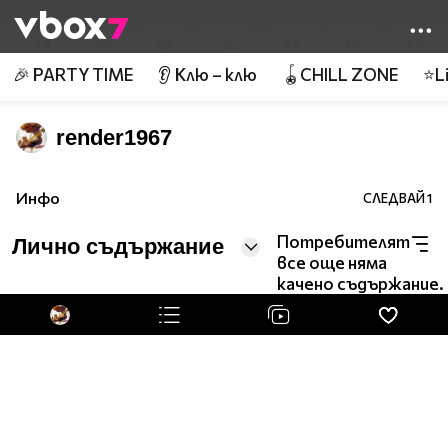
Member of
👾
🎉 PARTY TIME
👂 Клю – клю
🪀CHILL ZONE
⭐Li
render1967
www.altruists.org
Инфо
СЛЕДВАЙ
1
www.piratpartiet.se/
Потребителят
Лично съдържание
************************************************************************
все още няма
качено съдържание.
Cogito Ergo Sum
************************************************************************