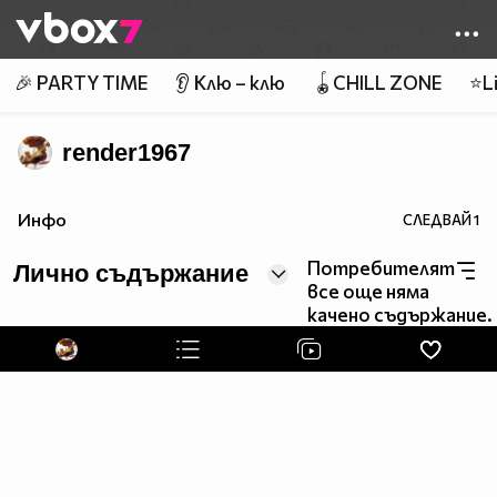
Member of
👾
🎉 PARTY TIME
👂 Клю – клю
🪀CHILL ZONE
⭐Li
render1967
www.altruists.org
Инфо
СЛЕДВАЙ
1
www.piratpartiet.se/
Потребителят
Лично съдържание
************************************************************************
все още няма
качено съдържание.
Cogito Ergo Sum
************************************************************************