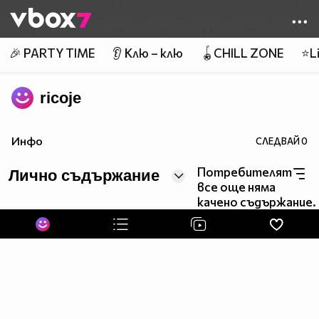
Member of
👾
🎉 PARTY TIME
👂 Клю – клю
🪀CHILL ZONE
⭐Li
ricoje
Инфо
СЛЕДВАЙ
0
Потребителят
Лично съдържание
все още няма
качено съдържание.