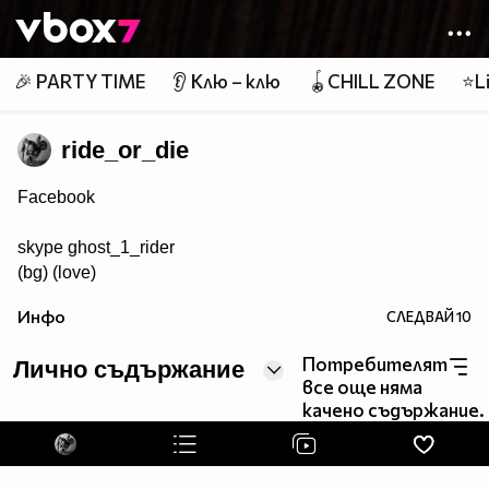
Member of
👾
🎉 PARTY TIME
👂 Клю – клю
🪀CHILL ZONE
⭐Li
ride_or_die
Facebook
skype ghost_1_rider
(bg) (love)
Инфо
СЛЕДВАЙ
10
Потребителят
Лично съдържание
все още няма
качено съдържание.