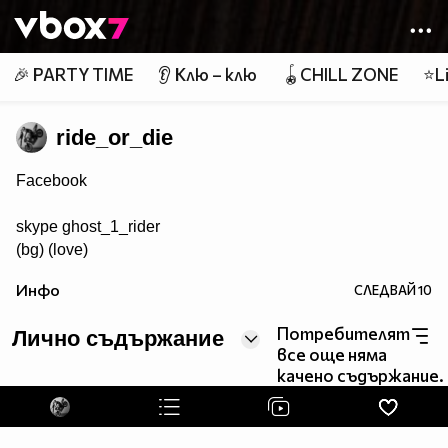
Member of
👾
🎉 PARTY TIME
👂 Клю – клю
🪀CHILL ZONE
⭐Li
ride_or_die
Facebook
skype ghost_1_rider
(bg) (love)
Инфо
СЛЕДВАЙ
10
Потребителят
Лично съдържание
все още няма
качено съдържание.