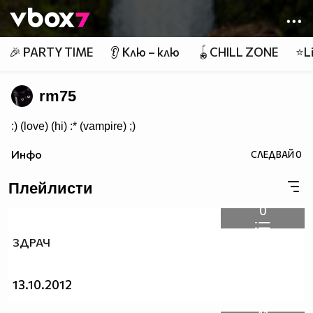
Member of
👾
🎉 PARTY TIME
👂 Клю – клю
🪀CHILL ZONE
⭐Li
rm75
:) (love) (hi) :* (vampire) ;)
Инфо
СЛЕДВАЙ
0
Плейлисти
0
ЗДРАЧ
13.10.2012