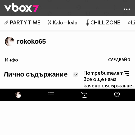
Member of
👾
🎉 PARTY TIME
👂 Клю – клю
🪀CHILL ZONE
⭐Li
rokoko65
Инфо
СЛЕДВАЙ
0
Потребителят
Лично съдържание
все още няма
качено съдържание.