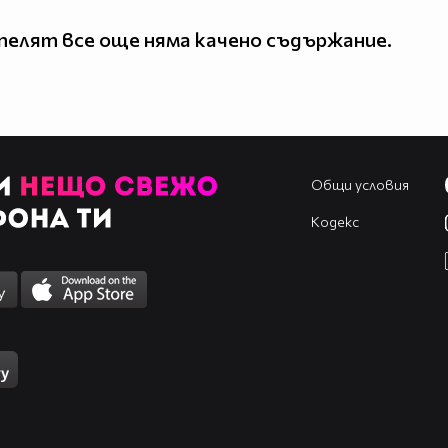
елят все още няма качено съдържание.
Общи условия
Кодекс