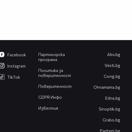
Партньорска
Abv.bg
Facebook
програма
Vesti.bg
Instagram
Политика за
поверителност
Gong.bg
TikTok
Поверителност
Оhnamama.bg
GDPR Инфо
Edna.bg
Известия
Sinoptik.bg
Grabo.bg
Pariteni.bg