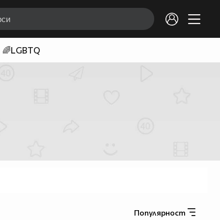
🌈LGBTQ
Популярност