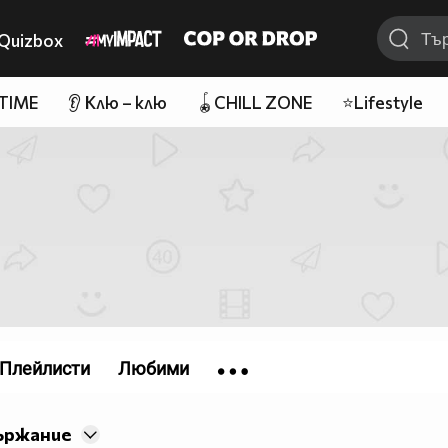
Quizbox
 TIME
👂 Клю – клю
🪀CHILL ZONE
⭐Lifestyle
Плейлисти
Любими
ържание