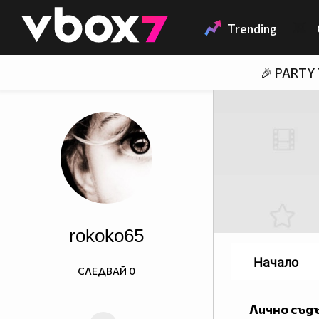
Member of
👾
Trending
🎉 PARTY
rokoko65
Начало
СЛЕДВАЙ
0
Лично съд