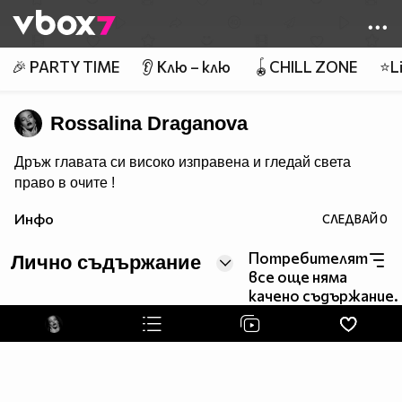
Member of
👾
🎉 PARTY TIME
👂 Клю – клю
🪀CHILL ZONE
⭐Li
Rossalina Draganova
Дръж главата си високо изправена и гледай света
право в очите !
Инфо
СЛЕДВАЙ
0
Потребителят
Лично съдържание
все още няма
качено съдържание.