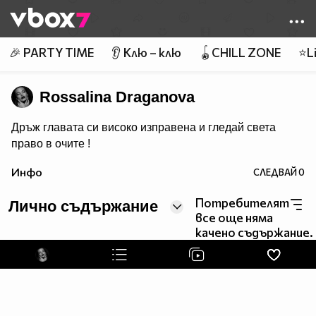
Member of
👾
🎉 PARTY TIME
👂 Клю – клю
🪀CHILL ZONE
⭐Li
Rossalina Draganova
Дръж главата си високо изправена и гледай света
право в очите !
Инфо
СЛЕДВАЙ
0
Потребителят
Лично съдържание
все още няма
качено съдържание.