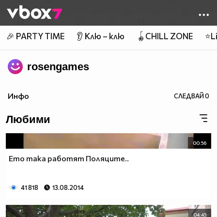
Member of
👾
🎉 PARTY TIME
👂 Клю – клю
🪀CHILL ZONE
⭐Li
rosengames
Инфо
СЛЕДВАЙ
0
Любими
00:56
Ето така работят Поляците..
41 818
13.08.2014
04:45