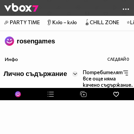
Member of
👾
🎉 PARTY TIME
👂 Клю – клю
🪀CHILL ZONE
⭐Li
rosengames
Инфо
СЛЕДВАЙ
0
Потребителят
Лично съдържание
все още няма
качено съдържание.