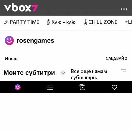
Member of
👾
🎉 PARTY TIME
👂 Клю – клю
🪀CHILL ZONE
⭐Li
rosengames
Инфо
СЛЕДВАЙ
0
Все още нямам
Моите субтитри
субтитри.