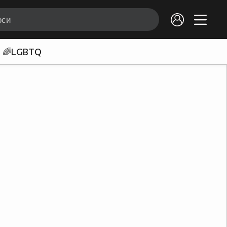
🌈LGBTQ