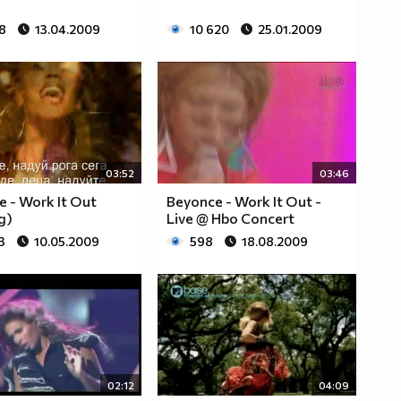
8
13.04.2009
10 620
25.01.2009
03:52
03:46
 - Work It Out
Beyonce - Work It Out -
д)
Live @ Hbo Concert
3
10.05.2009
598
18.08.2009
02:12
04:09