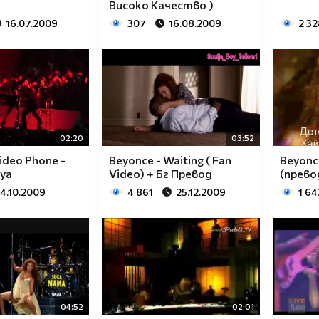
Високо Качество )
16.07.2009
307
16.08.2009
2 32
02:20
03:52
ideo Phone -
Beyonce - Waiting ( Fan
Beyonce
oya
Video) + Бг Превод
(прево
4.10.2009
4 861
25.12.2009
1 64
04:52
02:01