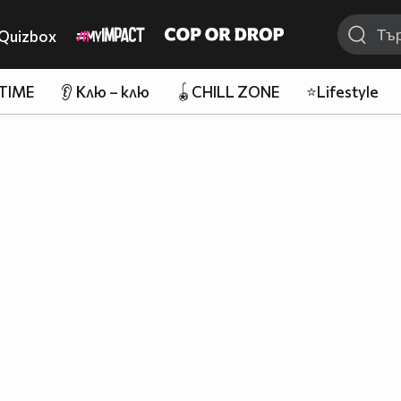
Quizbox
 TIME
👂 Клю – клю
🪀CHILL ZONE
⭐Lifestyle