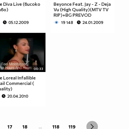
 Diva Live (високо
Beyonce Feat. Jay - Z - Deja
тво)
Vu (High Quality)(MTV TV
RIP)+BG PREVOD
05.12.2009
19 148
24.01.2009
00:33
 Loreal Infallible
ail Commercial (
ality)
20.04.2010
17
18
...
118
119