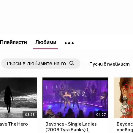
Плейлисти
Любими
|
Пусни в плейлист
03:28
04:27
ave The Hero
Beyonce - Single Ladies
Beyonce
]
(2008 Tyra Banks) (
прево