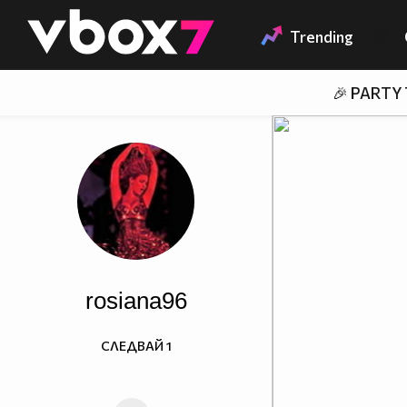
Member of
👾
Trending
🎉 PARTY
rosiana96
СЛЕДВАЙ
1