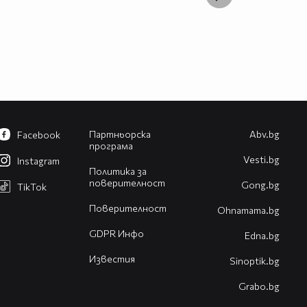
Партньорска
Abv.bg
Facebook
програма
Vesti.bg
Instagram
Политика за
поверителност
Gong.bg
TikTok
Поверителност
Оhnamama.bg
GDPR Инфо
Edna.bg
Известия
Sinoptik.bg
Grabo.bg