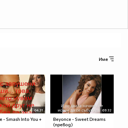
Име
04:31
03:32
 - Smash Into You +
Beyonce - Sweet Dreams
д
(превод)