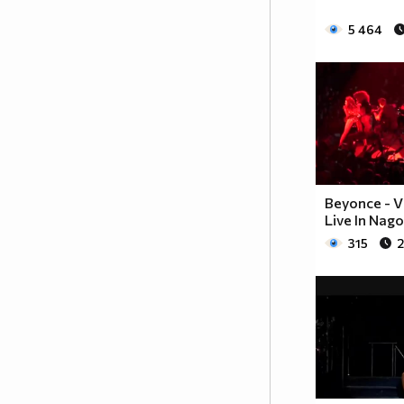
5 464
Beyonce - V
Live In Nag
315
2