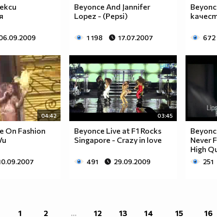
Секси
Beyonce And Jannifer
Beyonce
я
Lopez - (Pepsi)
качес
06.09.2009
1 198
17.07.2007
672
04:42
03:45
e On Fashion
Beyonce Live at F1 Rocks
Beyonce
Vu
Singapore - Crazy in love
Never F
High Qu
10.09.2007
491
29.09.2009
251
1
2
...
12
13
14
15
16