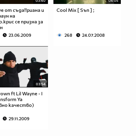
03:40
04:05
ve от съда!!риана и
Cool Mix [ Sъn ] ;
раун на
.крис се призна за
н
23.06.2009
268
24.07.2008
03:54
rown ft Lil Wayne - I
ansform Ya
вно качество)
29.11.2009