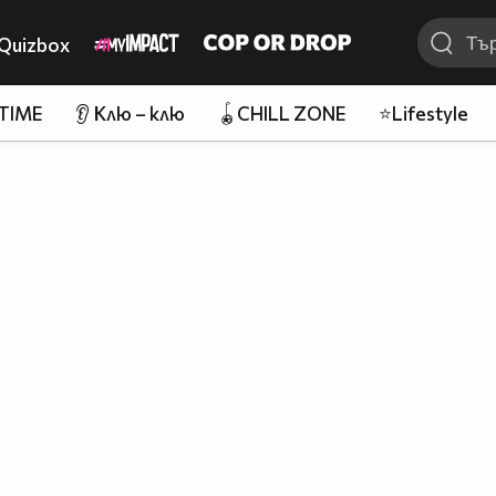
Quizbox
 TIME
👂 Клю – клю
🪀CHILL ZONE
⭐Lifestyle