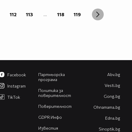
1
112
113
...
118
119
Партньорска
Abv.bg
Facebook
програма
Vesti.bg
Instagram
Политика за
поверителност
Gong.bg
TikTok
Поверителност
Оhnamama.bg
GDPR Инфо
Edna.bg
Известия
Sinoptik.bg