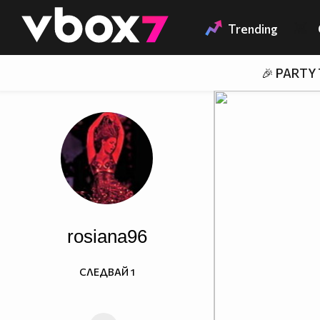
Member of
👾
Trending
🎉 PARTY
rosiana96
СЛЕДВАЙ
1