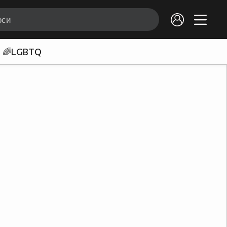
🌈LGBTQ