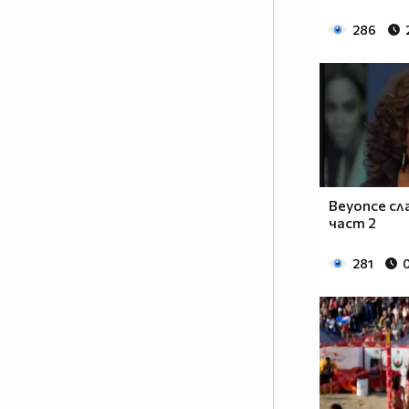
286
Beyonce сл
част 2
281