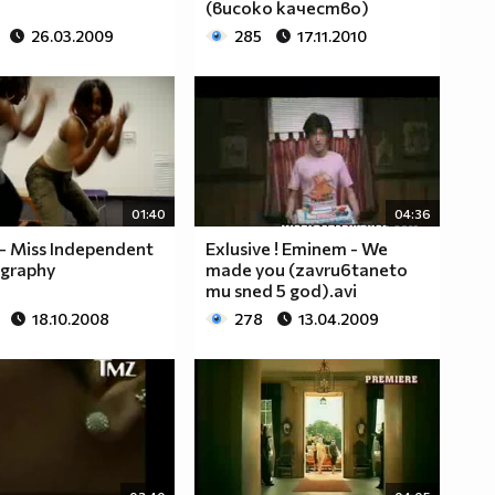
(високо качество)
26.03.2009
285
17.11.2010
01:40
04:36
 - Miss Independent
Exlusivе ! Eminem - We
graphy
made you (zavru6taneto
mu sned 5 god).avi
18.10.2008
278
13.04.2009