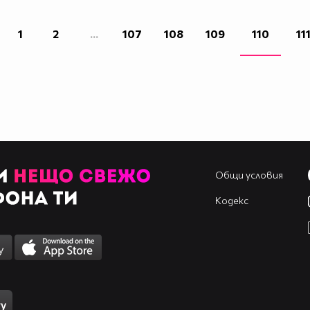
1
2
...
107
108
109
110
11
Общи условия
Кодекс