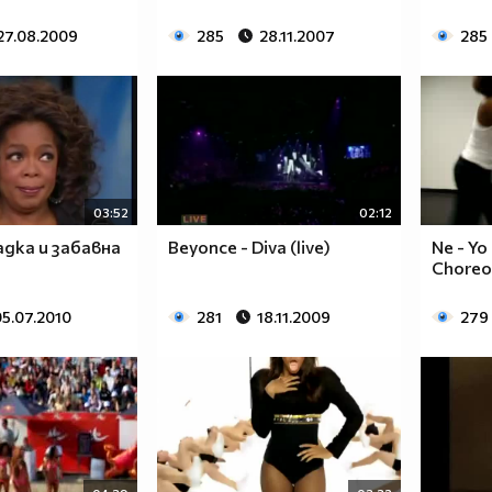
27.08.2009
285
28.11.2007
285
03:52
02:12
адка и забавна
Beyonce - Diva (live)
Ne - Yo
Choreo
05.07.2010
281
18.11.2009
279