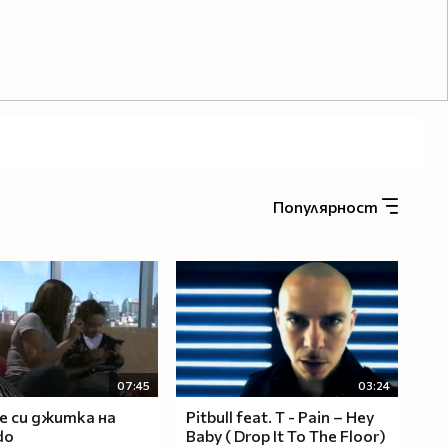
Популярност
07:45
03:24
e си джитка на
Pitbull feat. T - Pain – Hey
do
Baby ( Drop It To The Floor)