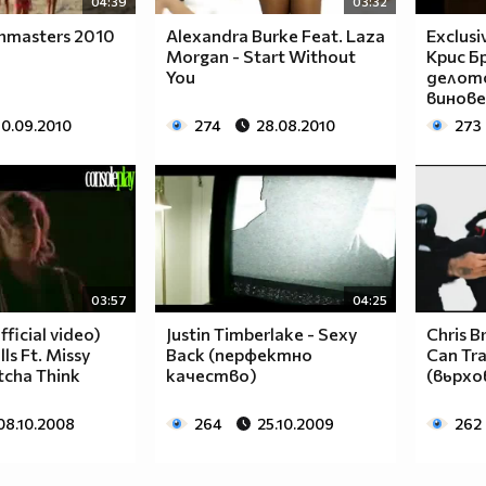
04:39
03:32
chmasters 2010
Alexandra Burke Feat. Laza
Exclusi
Morgan - Start Without
Крис Б
You
делото
винове
10.09.2010
274
28.08.2010
273
03:57
04:25
fficial video)
Justin Timberlake - Sexy
Chris B
ls Ft. Missy
Back (перфектно
Can Tr
atcha Think
качество)
(вьрхо
08.10.2008
264
25.10.2009
262