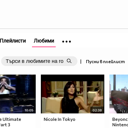
Плейлисти
Любими
|
Пусни в плейлист
10:05
02:38
e Ultimate
Nicole In Tokyo
Beyonc
art 3
Ninten