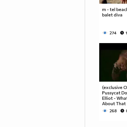
m - tel bea
balet diva
274
(exclusive O
Pussycat Dol
Elliot - Wh
About That
268