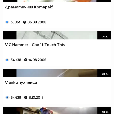
Драматичния Котарак!
55 361
06.08.2008
04:12
MC Hammer - Can`t Touch This
54 738
14.08.2006
01:34
Малки пухченца
54 639
11.10.2011
01:54