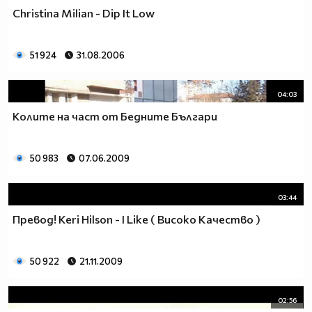
Christina Milian - Dip It Low
51 924
31.08.2006
04:03
Колите на част от Бедните Българи
50 983
07.06.2009
03:44
Превод! Keri Hilson - I Like ( Високо Качество )
50 922
21.11.2009
02:56