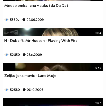
Много откачени мацки (da Da Da)
53 307
22.06.2009
03:34
N - Dubz ft. Mr Hudson - Playing With Fire
52 850
25.11.2009
02:56
Zeljko Joksimovic - Lane Moje
52 580
06.10.2006
03:27