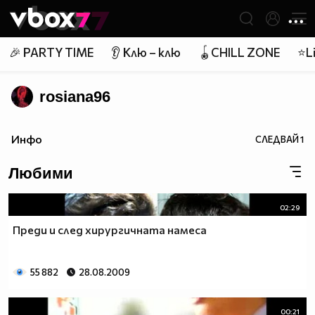
Member of
👾
🎉 PARTY TIME
👂 Клю – клю
🪀CHILL ZONE
⭐Li
rosiana96
Инфо
СЛЕДВАЙ
1
Любими
02:29
Преди и след хирургичната намеса
55 882
28.08.2009
00:21