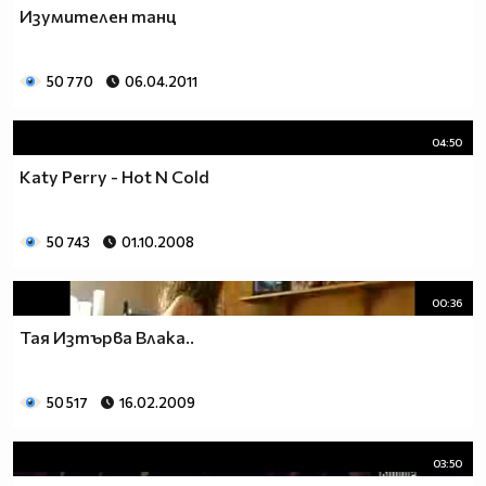
Изумителен танц
50 770
06.04.2011
04:50
Katy Perry - Hot N Cold
50 743
01.10.2008
00:36
Тая Изтърва Влака..
50 517
16.02.2009
03:50