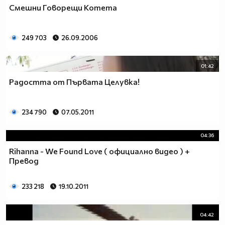
Смешни Говорещи Котета
249 703
26.09.2006
01:42
Радостта от Първата Целувка!
234 790
07.05.2011
04:36
Rihanna - We Found Love ( официално видео ) +
Превод
233 218
19.10.2011
04:42