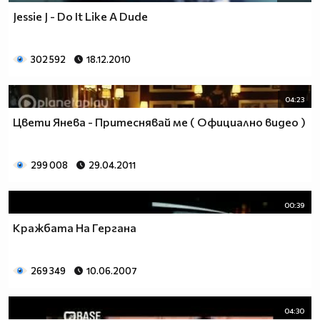
Jessie J - Do It Like A Dude
302 592
18.12.2010
04:23
Цвети Янева - Притеснявай ме ( Официално видео )
299 008
29.04.2011
00:39
Кражбата На Гергана
269 349
10.06.2007
04:30