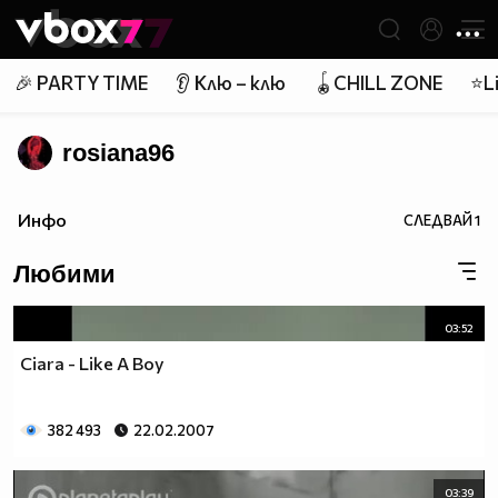
Member of
👾
🎉 PARTY TIME
👂 Клю – клю
🪀CHILL ZONE
⭐Li
rosiana96
Инфо
СЛЕДВАЙ
1
Любими
03:52
Ciara - Like A Boy
382 493
22.02.2007
03:39