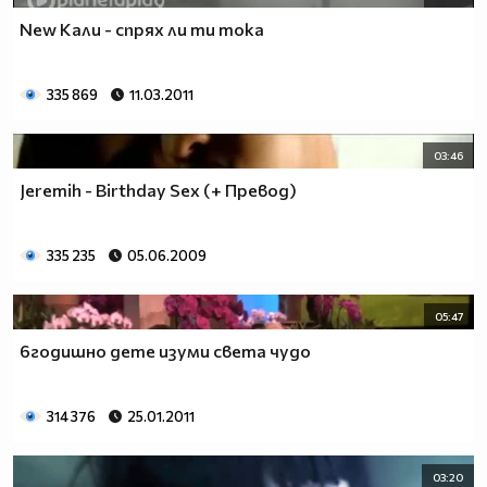
New Кали - спрях ли ти тока
335 869
11.03.2011
03:46
Jeremih - Birthday Sex (+ Превод)
335 235
05.06.2009
05:47
6годишно дете изуми света чудо
314 376
25.01.2011
03:20