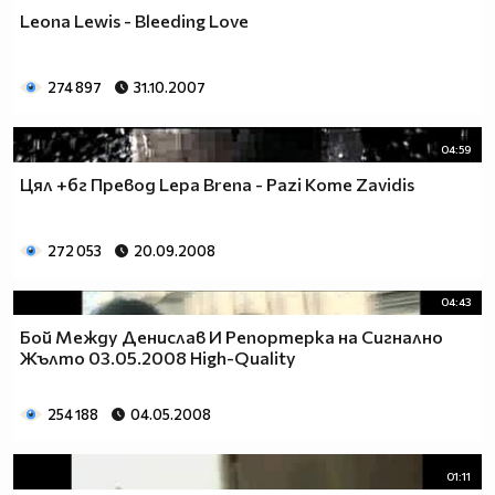
Leona Lewis - Bleeding Love
274 897
31.10.2007
04:59
Цял +бг Превод Lepa Brena - Pazi Kome Zavidis
272 053
20.09.2008
04:43
Бой Между Денислав И Репортерка на Сигнално
Жълто 03.05.2008 High-Quality
254 188
04.05.2008
01:11