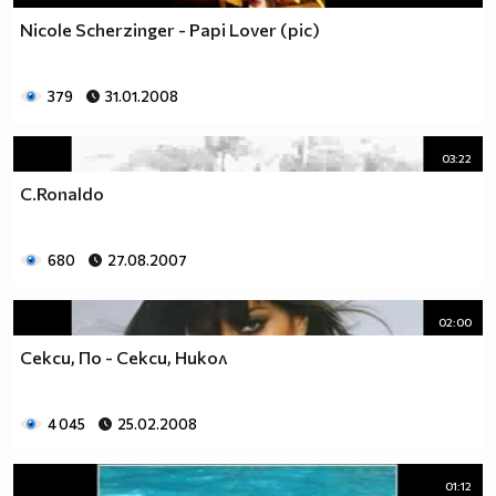
Nicole Scherzinger - Papi Lover (pic)
379
31.01.2008
03:22
C.Ronaldo
680
27.08.2007
02:00
Секси, По - Секси, Никол
4 045
25.02.2008
01:12