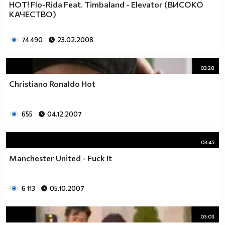
HOT! Flo-Rida Feat. Timbaland - Elevator (ВИСОКО
КАЧЕСТВО)
74 490
23.02.2008
03:28
Christiano Ronaldo Hot
655
04.12.2007
03:45
Manchester United - Fuck It
6 113
05.10.2007
03:03