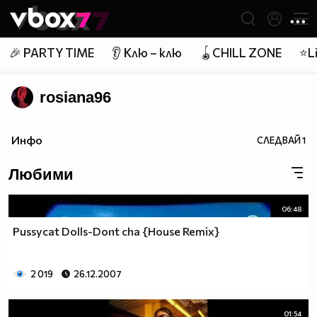
Member of
👾
🎉 PARTY TIME
👂 Клю – клю
🪀CHILL ZONE
⭐Li
rosiana96
Инфо
СЛЕДВАЙ
1
Любими
06:48
Pussycat Dolls-Dont cha {House Remix}
2 019
26.12.2007
01:54