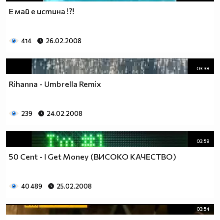
Е май е истина !?!
414
26.02.2008
03:38
Rihanna - Umbrella Remix
239
24.02.2008
03:59
50 Cent - I Get Money (ВИСОКО КАЧЕСТВО)
40 489
25.02.2008
03:54