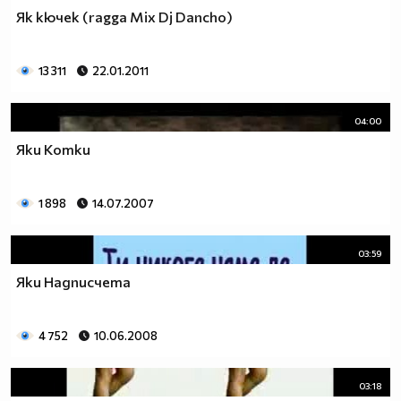
Як кючек (ragga Mix Dj Dancho)
13 311
22.01.2011
04:00
Яки Котки
1 898
14.07.2007
03:59
Яки Надписчетa
4 752
10.06.2008
03:18