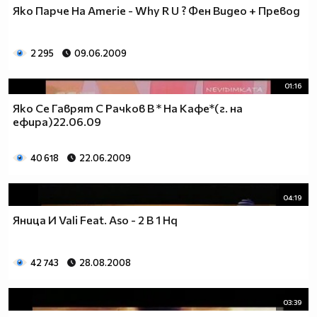
Яко Парче На Amerie - Why R U ? Фен Видео + Превод
2 295
09.06.2009
01:16
Яко Се Гаврят С Рачков В * На Кафе*(г. на
ефира)22.06.09
40 618
22.06.2009
04:19
Яница И Vali Feat. Aso - 2 В 1 Hq
42 743
28.08.2008
03:39