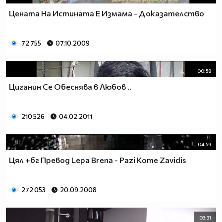
Цената На Истината Е Измама - Доказателство
72 755
07.10.2009
00:58
Циганин Се Обеснява в Любов ..
210 526
04.02.2011
04:59
Цял +бг Превод Lepa Brena - Pazi Kome Zavidis
272 053
20.09.2008
03:31