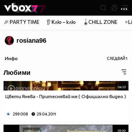
Member of
👾
🎉 PARTY TIME
👂 Клю – клю
🪀CHILL ZONE
⭐Li
rosiana96
Инфо
СЛЕДВАЙ
1
Любими
04:23
Цвети Янева - Притеснявай ме ( Официално видео )
299 008
29.04.2011
05:30