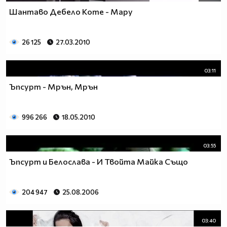
Шантаво Дебело Коте - Мару
26 125
27.03.2010
03:11
Ъпсурт - Мрън, Мрън
996 266
18.05.2010
03:55
Ъпсурт и Белослава - И Твойта Майка Също
204 947
25.08.2006
03:40