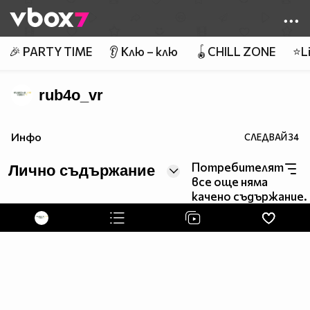
Member of
👾
🎉 PARTY TIME
👂 Клю – клю
🪀CHILL ZONE
⭐Li
rub4o_vr
Инфо
СЛЕДВАЙ
34
Потребителят
Лично съдържание
все още няма
качено съдържание.