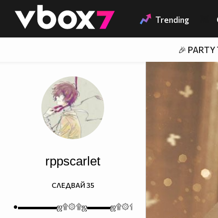
Member of
👾
Trending
🎉 PARTY
rppscarlet
СЛЕДВАЙ
35
●▬▬▬▬▬ஜ۩۞۩ஜ▬▬▬ஜ۩۞۩ஜ▬▬▬▬▬●●▬▬▬