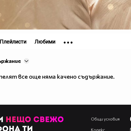
Плейлисти
Любими
ържание
елят все още няма качено съдържание.
Общи условия
Кодекс