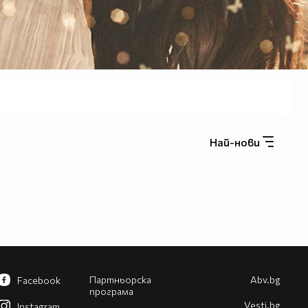
Най-нови
Партньорска
Abv.bg
Facebook
програма
Vesti.bg
Instagram