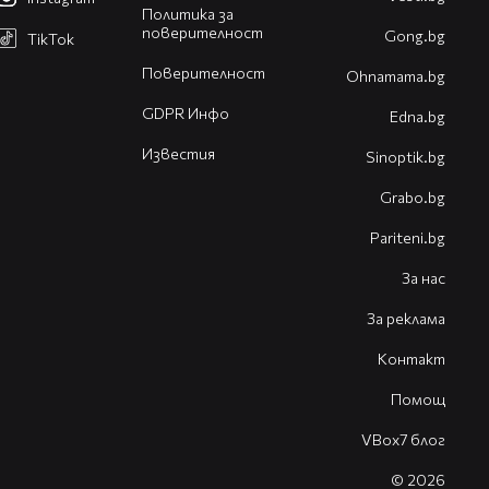
Политика за
поверителност
Gong.bg
TikTok
Поверителност
Оhnamama.bg
GDPR Инфо
Edna.bg
Известия
Sinoptik.bg
Grabo.bg
Pariteni.bg
За нас
За реклама
Контакт
Помощ
VBox7 блог
© 2026