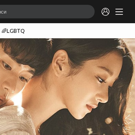
🌈LGBTQ