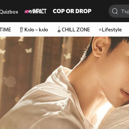
Quizbox
 TIME
👂 Клю – клю
🪀CHILL ZONE
⭐Lifestyle
▬▬ஜ۩۞۩ஜ▬▬▬ஜ۩۞۩ஜ▬▬▬▬▬●