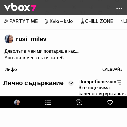
Member of
👾
🎉 PARTY TIME
👂 Клю – клю
🪀CHILL ZONE
⭐Li
rusi_milev
Дяволът в мен ми повтаряше как....
Ангелът в мен сега иска теб...
Инфо
СЛЕДВАЙ
3
Потребителят
Лично съдържание
все още няма
качено съдържание.