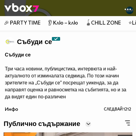
Member of
👾
🎉 PARTY TIME
👂 Клю – клю
🪀CHILL ZONE
⭐Li
Събуди се
Събуди се
Три часа новини, публицистика, интервюта и най-
актуалното от изминалата седмица. По този начин
зрителите на „Събуди се” посрещат уикенда, за да
направят оценка и равносметка на събитията, но и за
да видят един по-различен
поглед към тях.
Инфо
СЛЕДВАЙ
1212
Публично съдържание