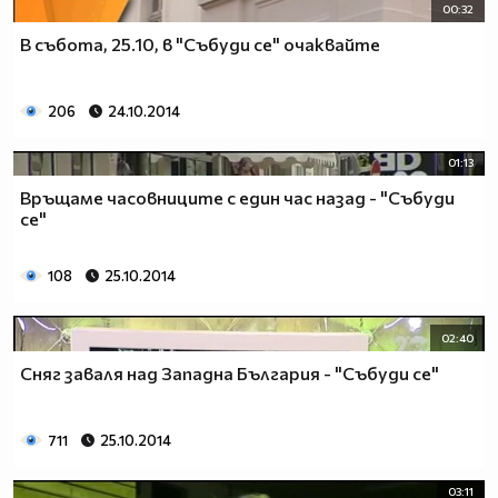
00:32
В събота, 25.10, в "Събуди се" очаквайте
206
24.10.2014
01:13
Връщаме часовниците с един час назад - "Събуди
се"
108
25.10.2014
02:40
Сняг заваля над Западна България - "Събуди се"
711
25.10.2014
03:11