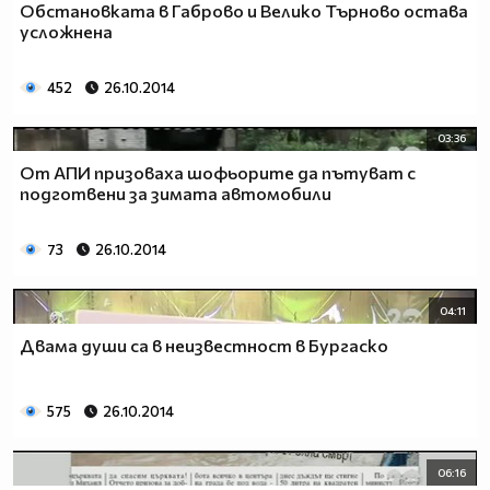
Обстановката в Габрово и Велико Търново остава
усложнена
452
26.10.2014
03:36
От АПИ призоваха шофьорите да пътуват с
подготвени за зимата автомобили
73
26.10.2014
04:11
Двама души са в неизвестност в Бургаско
575
26.10.2014
06:16