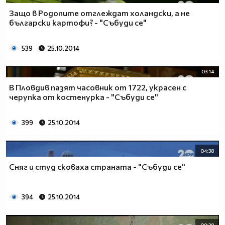
Защо в Родопите отглеждат холандски, а не
български картофи? - "Събуди се"
539
25.10.2014
03:14
В Пловдив пазят часовник от 1722, украсен с
черупка от костенурка - "Събуди се"
399
25.10.2014
04:38
Сняг и студ сковаха страната - "Събуди се"
394
25.10.2014
09:39