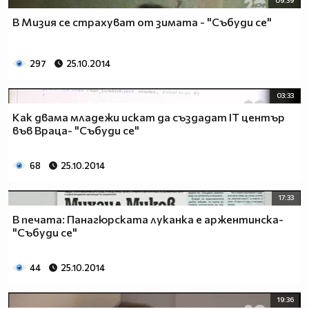
В Мизия се страхуват от зимата - "Събуди се"
297
25.10.2014
03:33
Как двама младежи искат да създадат IT център
във Враца- "Събуди се"
68
25.10.2014
17:33
В печата: Панагюрската луканка е аржентинска-
"Събуди се"
44
25.10.2014
19:36