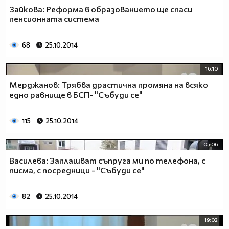
Зайкова: Реформа в образованието ще спаси
пенсионната система
68
25.10.2014
16:10
Мерджанов: Трябва драстична промяна на всяко
едно равнище в БСП- "Събуди се"
115
25.10.2014
05:06
Василева: Заплашват съпруга ми по телефона, с
писма, с посредници - "Събуди се"
82
25.10.2014
19:02