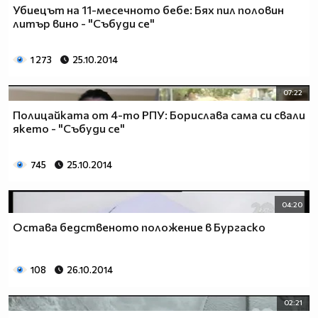
Убиецът на 11-месечното бебе: Бях пил половин
литър вино - "Събуди се"
1 273
25.10.2014
07:22
Полицайката от 4-то РПУ: Борислава сама си свали
якето - "Събуди се"
745
25.10.2014
04:20
Остава бедственото положение в Бургаско
108
26.10.2014
02:21