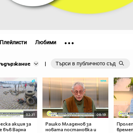
Плейлисти
Любими
съдържание
|
02:31
08:19
ска акция за
Рашко Младенов за
Пролет
 във Варна
новата постановка и
времет