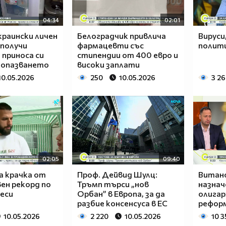
04:34
02:01
раински личен
Белоградчик привлича
Вируси
 получи
фармацевти със
полити
 приноса си
стипендии от 400 евро и
еопазването
високи заплати
10.05.2026
250
10.05.2026
3 2
02:05
09:40
а крачка от
Проф. Дейвид Шулц:
Витано
ен рекорд по
Тръмп търси „нов
назнач
еси
Орбан” в Европа, за да
олигар
разбие консенсуса в ЕС
реформ
10.05.2026
2 220
10.05.2026
10 3