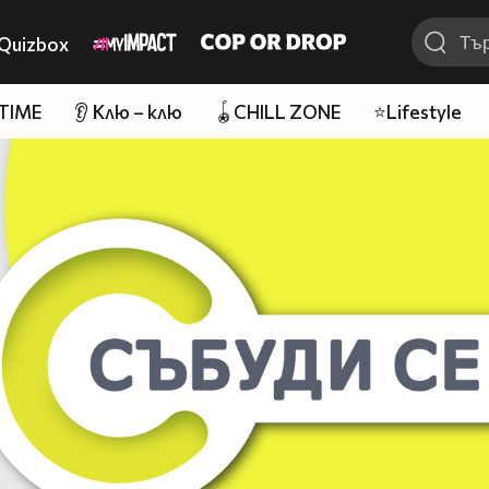
Quizbox
 TIME
👂 Клю – клю
🪀CHILL ZONE
⭐Lifestyle