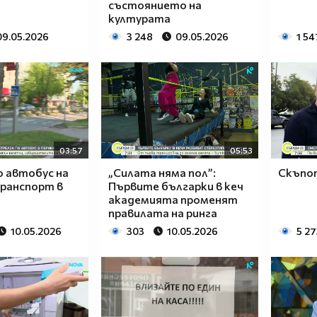
състоянието на
културата
09.05.2026
3 248
09.05.2026
1 54
03:57
05:53
о автобус на
„Силата няма пол”:
Скъпо
транспорт в
Първите българки в кеч
академията променят
правилата на ринга
10.05.2026
303
10.05.2026
5 27