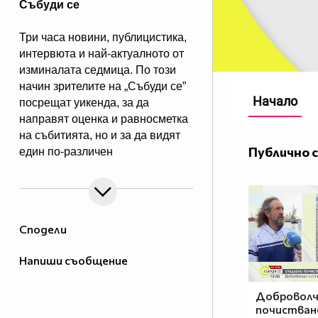
Събуди се
Три часа новини, публицистика,
интервюта и най-актуалното от
изминалата седмица. По този
начин зрителите на „Събуди се”
Начало
посрещат уикенда, за да
направят оценка и равносметка
на събитията, но и за да видят
Публично 
един по-различен
поглед към тях.
Сподели
Напиши съобщение
Доброволче
почистване