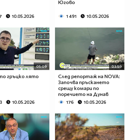
Югово
7
10.05.2026
1 491
10.05.2026
05:09
03:59
то гръцко лято
След репортаж на NOVA:
Започва пръскането
срещу комари по
поречието на Дунав
3
10.05.2026
176
10.05.2026