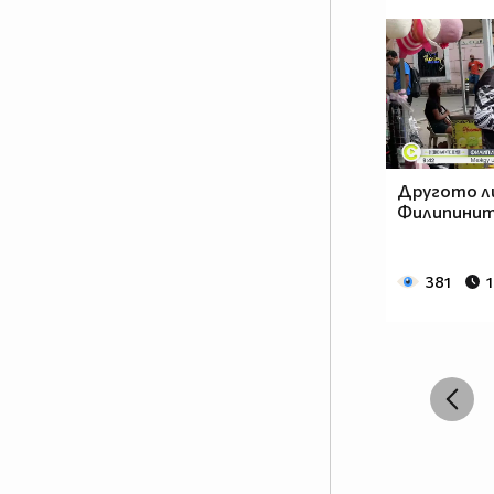
Другото л
Филипини
381