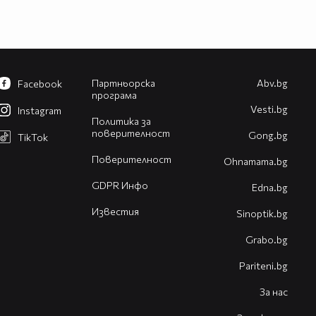
Партньорска
Abv.bg
Facebook
програма
Vesti.bg
Instagram
Политика за
поверителност
Gong.bg
TikTok
Поверителност
Оhnamama.bg
GDPR Инфо
Edna.bg
Известия
Sinoptik.bg
Grabo.bg
Pariteni.bg
За нас