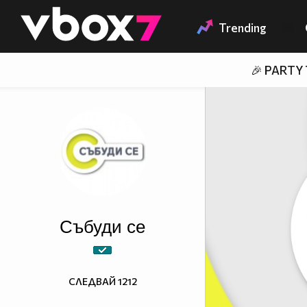
Member of
👾
Trending
🎉 PARTY
Събуди се
СЛЕДВАЙ
1212