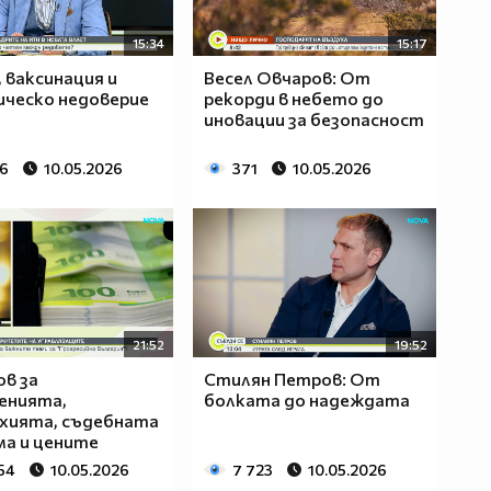
15:34
15:17
, ваксинация и
Весел Овчаров: От
ческо недоверие
рекорди в небето до
иновации за безопасност
66
10.05.2026
371
10.05.2026
21:52
19:52
в за
Стилян Петров: От
енията,
болката до надеждата
хията, съдебната
а и цените
54
10.05.2026
7 723
10.05.2026