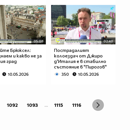
05:08
02:40
йте Брюксел:
Пострадалият
знаем и какво не за
колоездач от Джиро
ия град
д'Италия е в стабилно
състояние в "Пирогов"
10.05.2026
350
10.05.2026
1092
1093
...
1115
1116