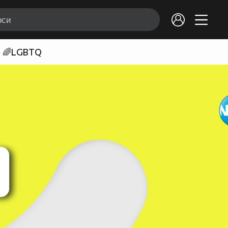
🌈LGBTQ