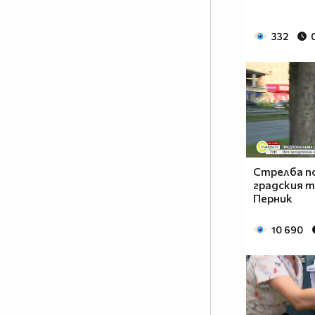
332
Стрелба п
градския 
Перник
10 690