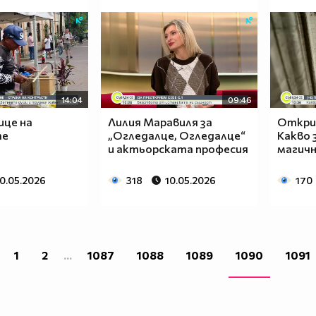
14:04
09:46
ице на
Лилия Маравиля за
Откри
те
„Огледалце, Огледалце“
Какво 
и актьорската професия
магичн
10.05.2026
318
10.05.2026
170
1
2
...
1087
1088
1089
1090
1091