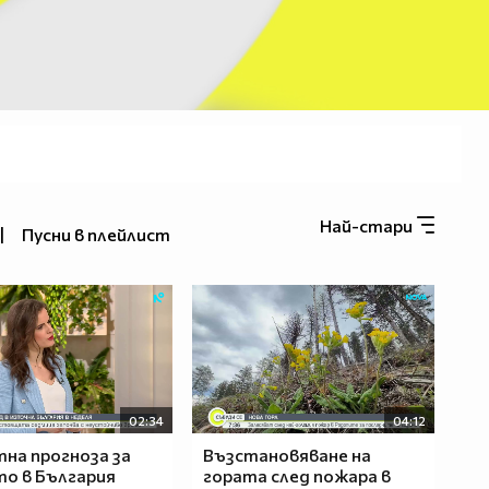
Най-стари
|
Пусни в плейлист
02:34
04:12
на прогноза за
Възстановяване на
о в България
гората след пожара в