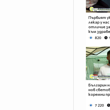
Първият ук
лекар у нас
отличие за
към здрав
820
Българин н
нов светов
коремни пр
7 220