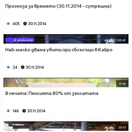
Прогноза за времето (30.11.2014 - сутрешна)
405
30.11.2014
00:41
Най-малко двама убити при сблъсъци в Кайро
24
30.11.2014
17:55
В печата: Пенсията 80% от заплатата
146
30.11.2014
03:13