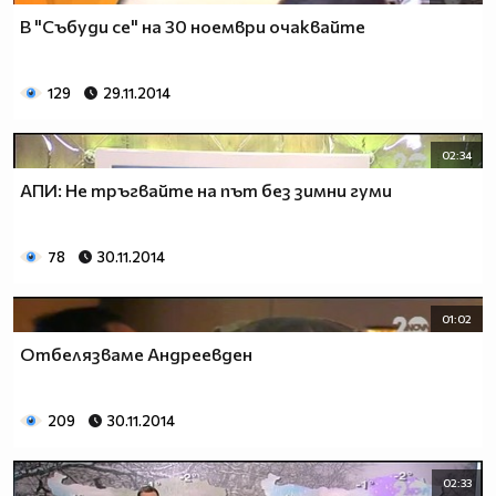
В "Събуди се" на 30 ноември очаквайте
129
29.11.2014
02:34
АПИ: Не тръгвайте на път без зимни гуми
78
30.11.2014
01:02
Отбелязваме Андреевден
209
30.11.2014
02:33