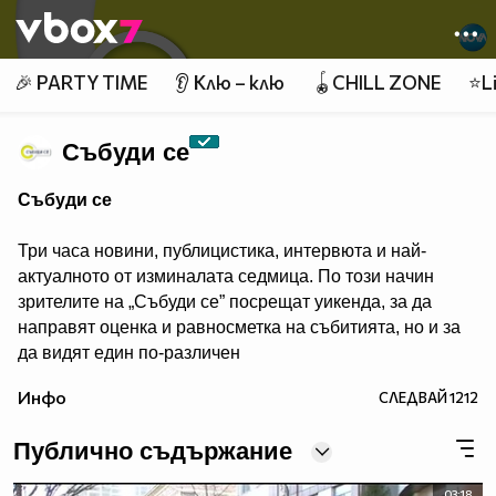
Member of
👾
🎉 PARTY TIME
👂 Клю – клю
🪀CHILL ZONE
⭐Li
Събуди се
Събуди се
Три часа новини, публицистика, интервюта и най-
актуалното от изминалата седмица. По този начин
зрителите на „Събуди се” посрещат уикенда, за да
направят оценка и равносметка на събитията, но и за
да видят един по-различен
поглед към тях.
Инфо
СЛЕДВАЙ
1212
Публично съдържание
03:18