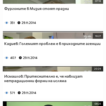
07:18
Фургоните в Мизия стоят празни
351
29.11.2014
19:27
Кадиев: Големият проблем е в приходните агенции
407
29.11.2014
20:29
Исмаилов: Притеснително е, че навлизат
нетрадиционни форми на исляма
571
29.11.2014
09:25