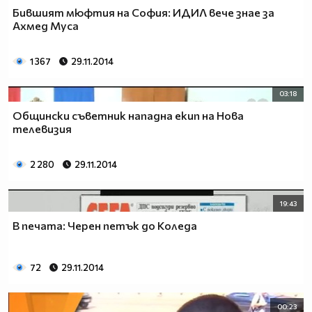
Бившият мюфтия на София: ИДИЛ вече знае за
Ахмед Муса
1 367
29.11.2014
03:18
Общински съветник нападна екип на Нова
телевизия
2 280
29.11.2014
19:43
В печата: Черен петък до Коледа
72
29.11.2014
00:23