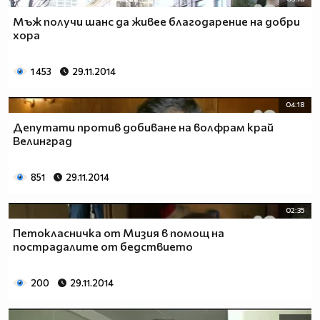
Мъж получи шанс да живее благодарение на добри
хора
1 453
29.11.2014
04:18
Депутати против добиване на волфрам край
Велинград
851
29.11.2014
02:35
Петокласничка от Мизия в помощ на
пострадалите от бедствието
200
29.11.2014