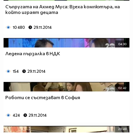
Съпругата на Ахмед Муса: Взеха компютъра, на
който играят децата
10 480
29.11.2014
04:30
Ледена пързалка в НДК
154
29.11.2014
02:42
Роботи се състезават в София
424
29.11.2014
20:49