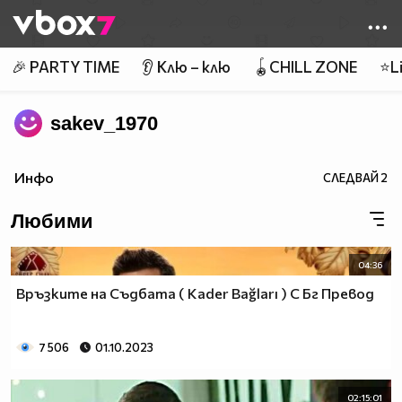
Member of
👾
🎉 PARTY TIME
👂 Клю – клю
🪀CHILL ZONE
⭐Li
sakev_1970
Инфо
СЛЕДВАЙ
2
Любими
04:36
Връзките на Съдбата ( Kader Bağları ) С Бг Превод
7 506
01.10.2023
02:15:01