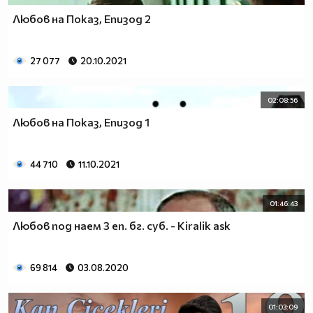
Любов на Показ, Епизод 2
27 077
20.10.2021
02:08:56
Любов на Показ, Епизод 1
44 710
11.10.2021
01:46:43
Любов под наем 3 еп. бг. суб. - Kiralik ask
69 814
03.08.2020
01:03:09