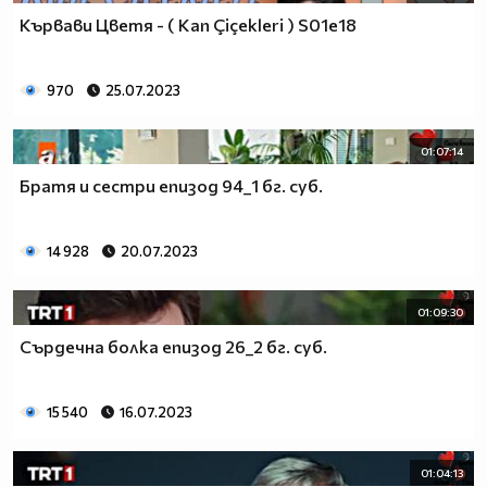
Кървави Цветя - ( Kan Çiçekleri ) S01e18
970
25.07.2023
01:07:14
Братя и сестри епизод 94_1 бг. суб.
14 928
20.07.2023
01:09:30
Сърдечна болка епизод 26_2 бг. суб.
15 540
16.07.2023
01:04:13