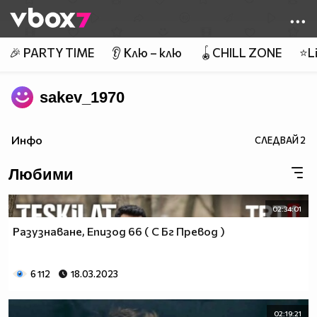
Member of
👾
🎉 PARTY TIME
👂 Клю – клю
🪀CHILL ZONE
⭐Li
sakev_1970
Инфо
СЛЕДВАЙ
2
Любими
02:34:01
Разузнаване, Епизод 66 ( С Бг Превод )
6 112
18.03.2023
02:19:21