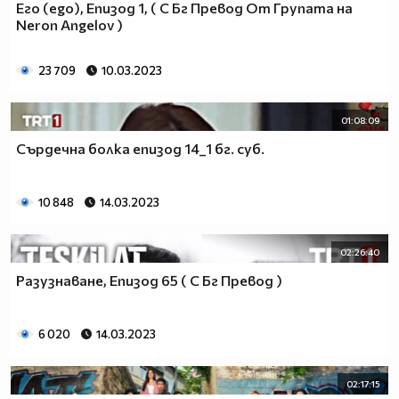
Его (ego), Епизод 1, ( С Бг Превод От Групата на
Neron Angelov )
23 709
10.03.2023
01:08:09
Сърдечна болка епизод 14_1 бг. суб.
10 848
14.03.2023
02:26:40
Разузнаване, Епизод 65 ( С Бг Превод )
6 020
14.03.2023
02:17:15