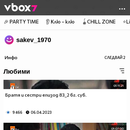
Member of
👾
🎉 PARTY TIME
👂 Клю – клю
🪀CHILL ZONE
⭐Li
sakev_1970
Инфо
СЛЕДВАЙ
2
Любими
01:11:21
Братя и сестри епизод 83_2 бг. суб.
9 466
06.04.2023
01:07:00