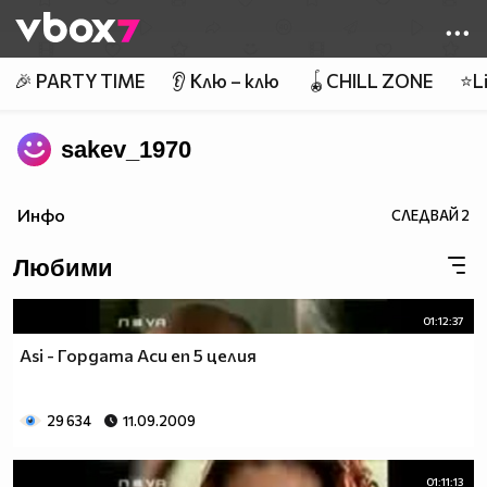
Member of
👾
🎉 PARTY TIME
👂 Клю – клю
🪀CHILL ZONE
⭐Li
sakev_1970
Инфо
СЛЕДВАЙ
2
Любими
01:12:37
Asi - Гордата Аси еп 5 целия
29 634
11.09.2009
01:11:13