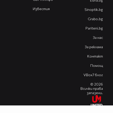
Edna.bg
Известия
Sinoptik.bg
Grabo.bg
Pariteni.bg
За нас
За реклама
Контакт
Помощ
VBox7 блог
© 2026
Всички права
запазени.