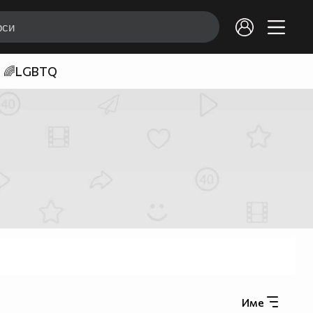
🌈LGBTQ
Име