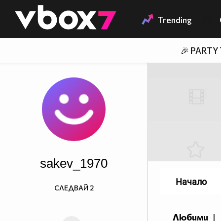
Member of
👾
Trending
🎉 PARTY
sakev_1970
Начало
СЛЕДВАЙ
2
Любими
|