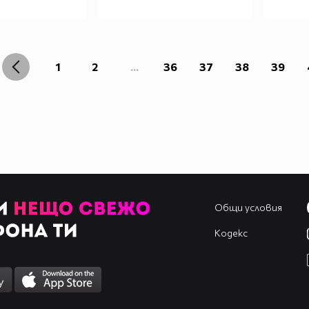
1
2
...
36
37
38
39
Общи условия
Кодекс