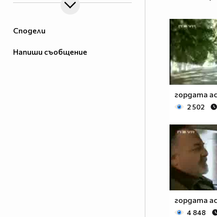
Сподели
Напиши съобщение
гордата ас
2 502
гордата ас
4 848