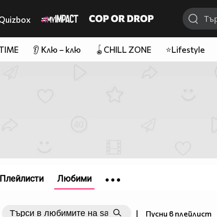
Quizbox
 TIME
👂 Клю – клю
🪀CHILL ZONE
⭐Lifestyle
Плейлисти
Любими
|
Пусни в плейлист