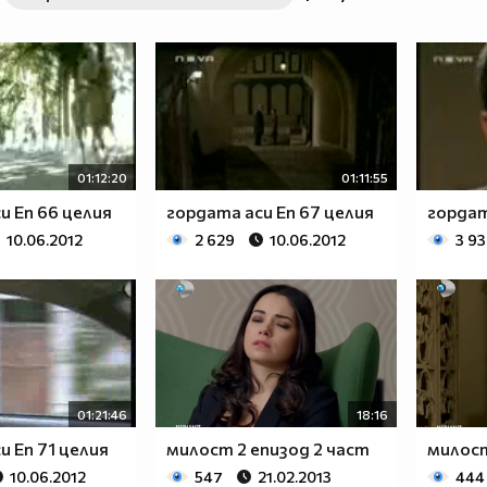
01:12:20
01:11:55
и Eп 66 целия
гордата аси Eп 67 целия
гордат
10.06.2012
2 629
10.06.2012
3 9
01:21:46
18:16
и Eп 71 целия
милост 2 епизод 2 част
милост
10.06.2012
547
21.02.2013
444