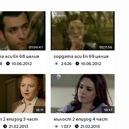
01:06:47
01:11:56
а аси Eп 68 целия
гордата аси Eп 69 целия
38
10.06.2012
2 626
10.06.2012
18:11
18:17
 2 епизод 3 част
милост 2 епизод 4 част
21.02.2013
1 037
21.02.2013