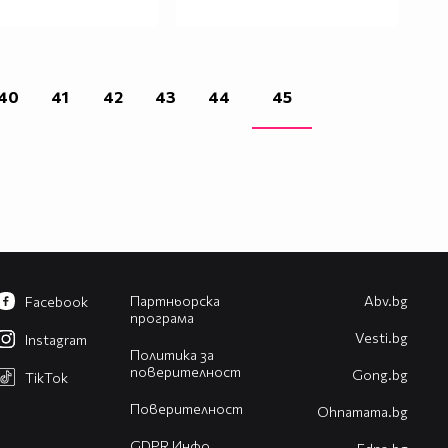
40
41
42
43
44
45
Партньорска
Abv.bg
Facebook
програма
Vesti.bg
Instagram
Политика за
поверителност
Gong.bg
TikTok
Поверителност
Оhnamama.bg
GDPR Инфо