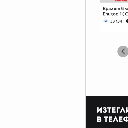
Врагът в м
Епизод 1 ( 
33 134