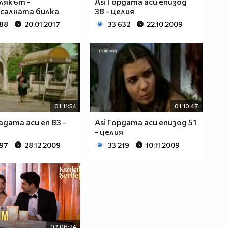
лякът -
Asi Гордата аси епизод
салната билка
38 - целия
188
20.01.2017
33 632
22.10.2009
01:11:54
01:10:47
адата аси еп 83 -
Asi Гордата аси епизод 51
- целия
397
28.12.2009
33 219
10.11.2009
02:06:24