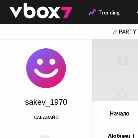
Member of
👾
Trending
🎉 PARTY
sakev_1970
Начало
СЛЕДВАЙ
2
Любими
|