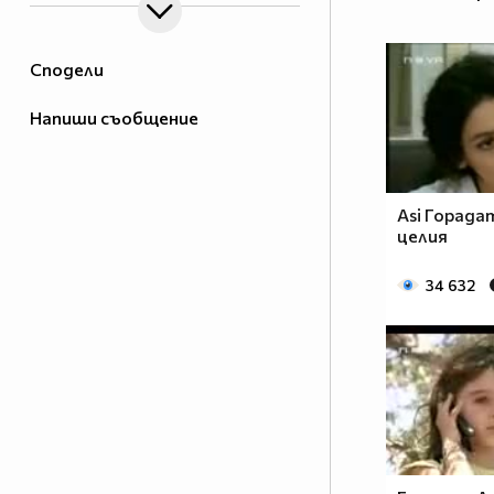
Сподели
Напиши съобщение
Asi Горадат
целия
34 632