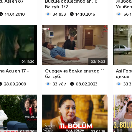
и Asi еп 87
Висше общество еп.16
Живов
Бг.суб. 1/2
Универ
14.01.2010
34 853
14.10.2016
66 
01:11:20
02:19:03
та Аси еп 17 -
Сърдечна болка епизод 11
Asi Гор
бг. суб.
целия
28.09.2009
33 787
08.02.2023
33 
02:10:20
02:02:16