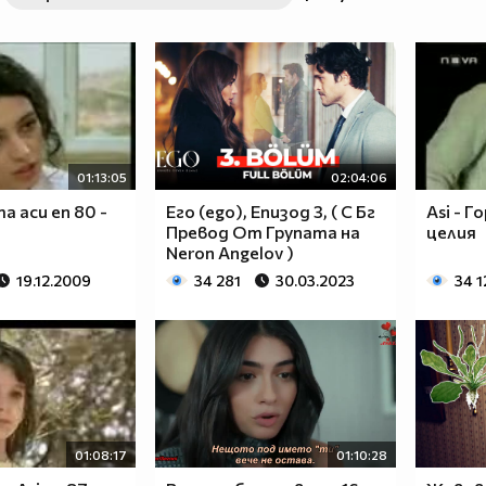
01:13:05
02:04:06
а аси еп 80 -
Его (ego), Епизод 3, ( С Бг
Asi - Г
Превод От Групата на
целия
Neron Angelov )
19.12.2009
34 281
30.03.2023
34 1
01:08:17
01:10:28