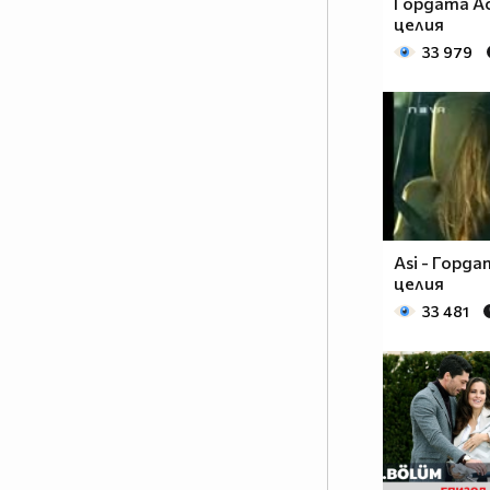
Гордата Ас
целия
33 979
Asi - Горда
целия
33 481