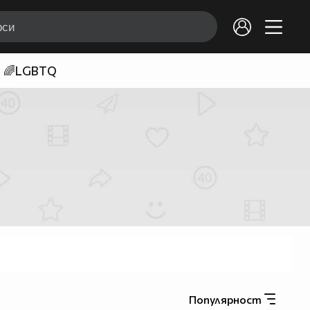
🌈LGBTQ
Популярност