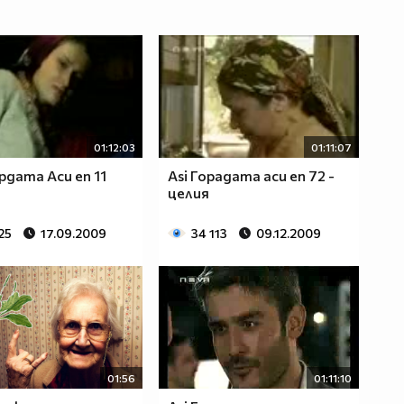
01:12:03
01:11:07
ордата Аси еп 11
Asi Горадата аси еп 72 -
целия
25
17.09.2009
34 113
09.12.2009
01:56
01:11:10