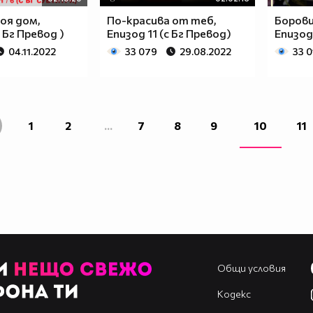
оя дом,
По-красива от теб,
Борови
С Бг Превод )
Епизод 11 (с Бг Превод)
Епизод 
04.11.2022
33 079
29.08.2022
33 0
1
2
...
7
8
9
10
11
Общи условия
Кодекс