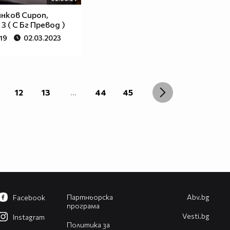
нков Сироп,
3 ( С Бг Превод )
19
02.03.2023
12
13
...
44
45
Партньорска
Abv.bg
Facebook
програма
Vesti.bg
Instagram
Политика за