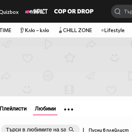
Quizbox
 TIME
👂 Клю – клю
🪀CHILL ZONE
⭐Lifestyle
Плейлисти
Любими
|
Пусни в плейлист