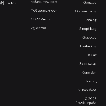
поверителност
Gong.bg
TikTok
Поверителност
Оhnamama.bg
GDPR Инфо
Edna.bg
Известия
Sinoptik.bg
Grabo.bg
Pariteni.bg
За нас
За реклама
Контакт
Помощ
VBox7 блог
© 2026
Всички права