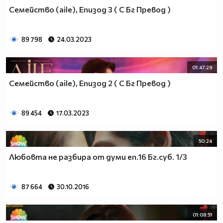
Семейство (aile), Епизод 3 ( С Бг Превод )
89 798
24.03.2023
01:47:29
Семейство (aile), Епизод 2 ( С Бг Превод )
89 454
17.03.2023
50:24
Любовта не разбира от думи еп.16 Бг.суб. 1/3
87 664
30.10.2016
01:08:51