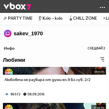
Member of
👾
🎉 PARTY TIME
👂 Клю – клю
🪀CHILL ZONE
⭐Li
sakev_1970
Инфо
СЛЕДВАЙ
2
Любими
01:10:01
Любовта не разбира от думи еп.9 Бг.суб. 2/2
96 572
08.09.2016
01:06:23