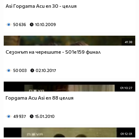
Asi Гордата Аси еп 30 - целия
50 636
10.10.2009
41:38
Сезонът на черешите - S01e159 финал
50 003
02.10.2017
01:10:27
Гордата Аси Asi еп 88 целия
49 937
15.01.2010
01:12:01