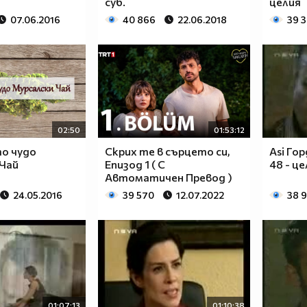
суб.
целия
07.06.2016
40 866
22.06.2018
39 
02:50
01:53:12
о чудо
Скрих те в сърцето си,
Asi Го
 Чай
Епизод 1 ( С
48 - ц
Автоматичен Превод )
24.05.2016
39 570
12.07.2022
38 
01:07:13
01:10:38