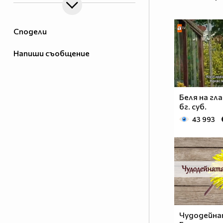
Сподели
Напиши съобщение
Беля на гл
бг. суб.
43 993
Чудодейна