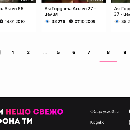
и Asi еп 86
Asi Гордата Аси еп 27 -
Asi Го
целия
37 - це
14.01.2010
38 278
07.10.2009
38 2
1
2
...
5
6
7
8
9
Общи условия
Кодекс