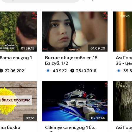
01:59:15
01:09:20
авата епизод 1
Висше общество еп.18
Asi Го
Бг.суб. 1/2
36 - це
22.06.2021
40 972
28.10.2016
39 
02:51
02:12:46
та билка
Светулка епизод 1 бг.
Asi Гор