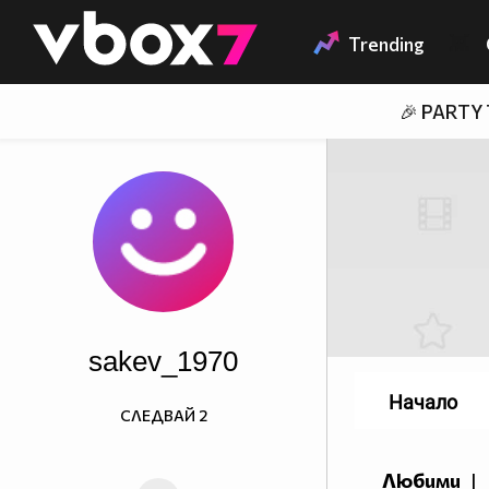
Member of
👾
Trending
🎉 PARTY
sakev_1970
Начало
СЛЕДВАЙ
2
Любими
|