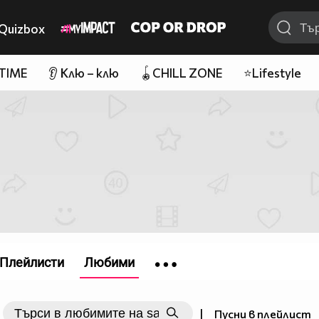
Quizbox
 TIME
👂 Клю – клю
🪀CHILL ZONE
⭐Lifestyle
Плейлисти
Любими
|
Пусни в плейлист