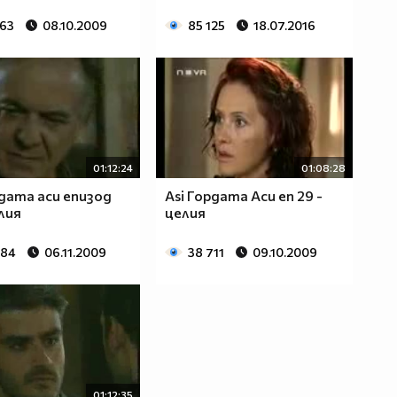
363
08.10.2009
85 125
18.07.2016
01:12:24
01:08:28
рдата аси епизод
Asi Гордата Аси еп 29 -
елия
целия
984
06.11.2009
38 711
09.10.2009
01:12:35