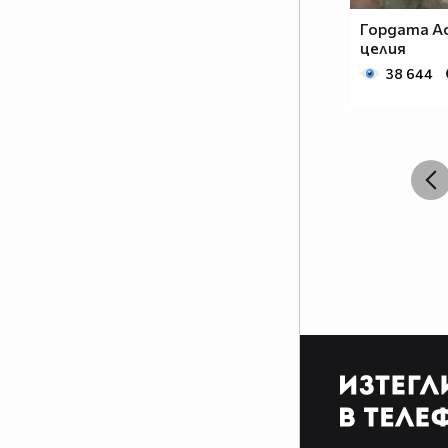
Гордата Ас
целия
38 644