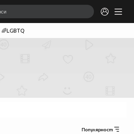
🌈LGBTQ
Популярност