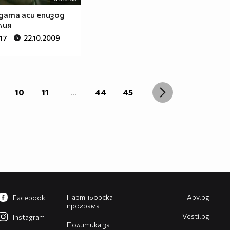
рдата аси епизод
лия
17
22.10.2009
10
11
...
44
45
Партньорска
Abv.bg
Facebook
програма
Vesti.bg
Instagram
Политика за