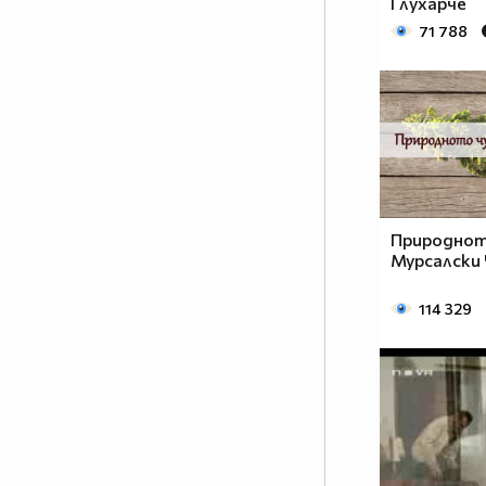
Глухарче
71 788
Природнот
Мурсалски
114 329