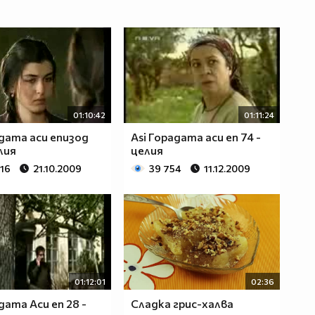
01:10:42
01:11:24
рдата аси епизод
Asi Горадата аси еп 74 -
лия
целия
816
21.10.2009
39 754
11.12.2009
01:12:01
02:36
дата Аси еп 28 -
Сладка грис-халва