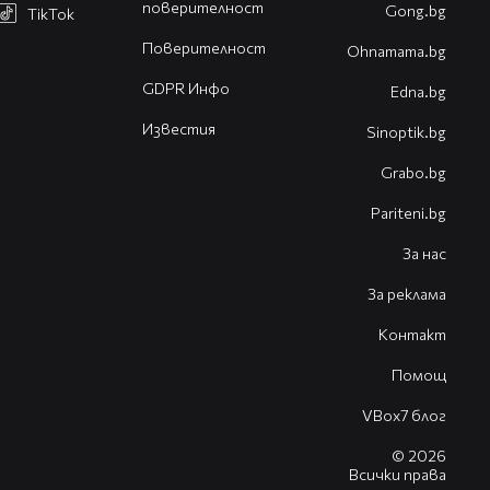
поверителност
Gong.bg
TikTok
Поверителност
Оhnamama.bg
GDPR Инфо
Edna.bg
Известия
Sinoptik.bg
Grabo.bg
Pariteni.bg
За нас
За реклама
Контакт
Помощ
VBox7 блог
© 2026
Всички права