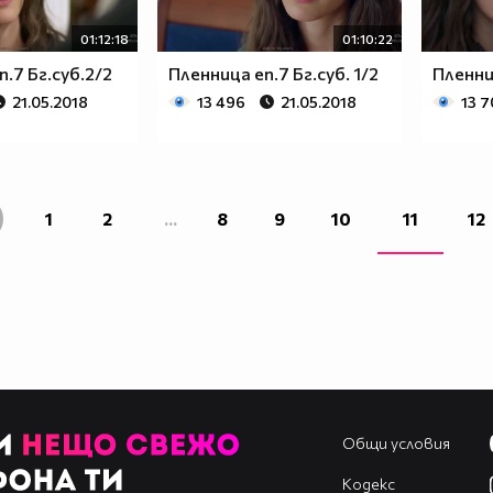
01:12:18
01:10:22
.7 Бг.суб.2/2
Пленница еп.7 Бг.суб. 1/2
Пленниц
21.05.2018
13 496
21.05.2018
13 7
1
2
...
8
9
10
11
12
Общи условия
Кодекс