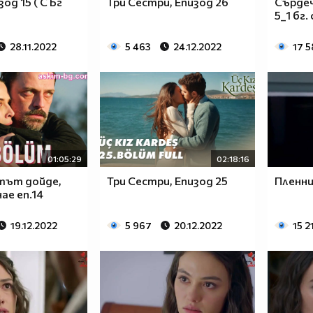
зод 15 ( С Бг
Три Сестри, Епизод 26
Сърдеч
5_1 бг. 
28.11.2022
5 463
24.12.2022
17 5
01:05:29
02:18:16
тът дойде,
Три Сестри, Епизод 25
Пленниц
ае еп.14
19.12.2022
5 967
20.12.2022
15 2