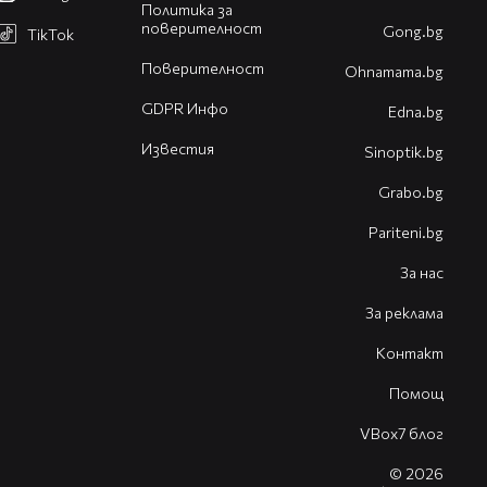
Политика за
поверителност
Gong.bg
TikTok
Поверителност
Оhnamama.bg
GDPR Инфо
Edna.bg
Известия
Sinoptik.bg
Grabo.bg
Pariteni.bg
За нас
За реклама
Контакт
Помощ
VBox7 блог
© 2026