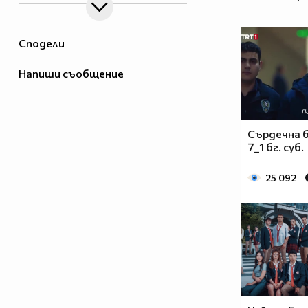
Сподели
Напиши съобщение
Сърдечна 
7_1 бг. суб.
25 092