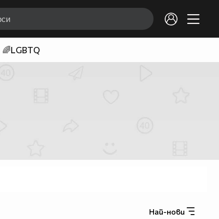
🌈LGBTQ
Най-нови