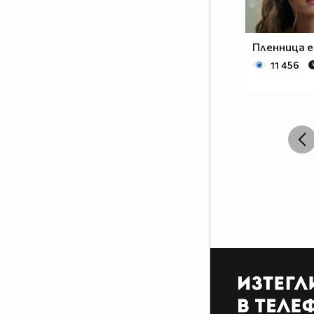
Пленница еп
11 456