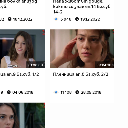
на болка епизод
Нека животът дойде,
суб.
както си знае еп.14 Бг.суб
14-2
82
18.12.2022
5 948
19.12.2022
01:00:08
01:04:38
а еп.9 Бг.суб. 1/2
Пленница еп.8 Бг.суб. 2/2
19
04.06.2018
11 108
28.05.2018