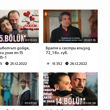
01:13:03
01:07:15
животът дойде,
Братя и сестри епизод
и знае еп.15
72_1 бг. суб.
15-1
85
25.12.2022
15 352
26.12.2022
01:07:55
01:06:38