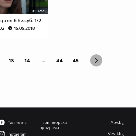
01:02:21
а еп.6 Бг.суб. 1/2
02
15.05.2018
13
14
...
44
45
Партньорска
Abv.bg
Facebook
програма
Vesti.bg
Instagram