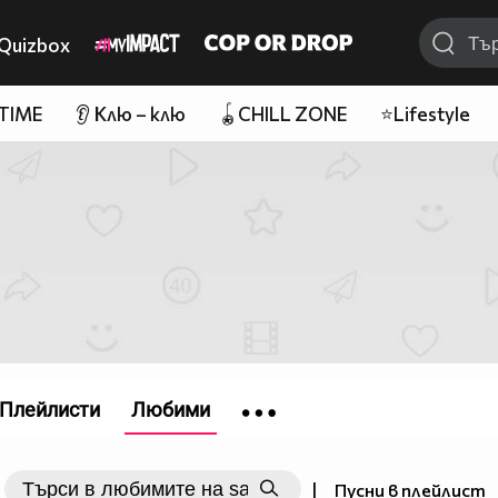
Quizbox
 TIME
👂 Клю – клю
🪀CHILL ZONE
⭐Lifestyle
Плейлисти
Любими
|
Пусни в плейлист