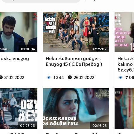
01:08:14
02:25:07
болка епизод
Нека животът дойде...
Нека 
Епизод 15 ( С Бг Превод )
както с
бг.суб.
31.12.2022
1 344
26.12.2022
7 0
02:23:26
02:16:23