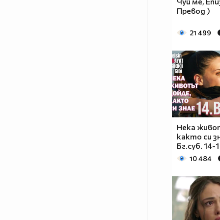
Чуй ме, Епи
Превод )
21 499
Нека живо
както си зн
Бг.суб. 14-1
10 484