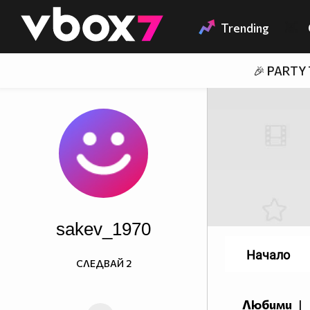
Member of
👾
Trending
🎉 PARTY
sakev_1970
Начало
СЛЕДВАЙ
2
Любими
|