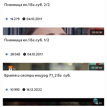
Пленница еп.1 Бг.суб. 2/2
14 279
04.10.2017
01:03:58
Пленница еп.1 Бг.суб. 1/2
28 045
04.10.2017
01:08:08
Братя и сестри епизод 71_2 бг. суб.
10 993
16.12.2022
42:22