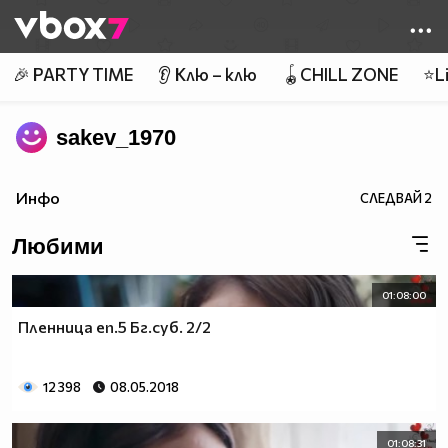
Member of
👾
🎉 PARTY TIME
👂 Клю – клю
🪀CHILL ZONE
⭐Li
sakev_1970
Инфо
СЛЕДВАЙ
2
Любими
01:08:00
Пленница еп.5 Бг.суб. 2/2
12 398
08.05.2018
01:08:31