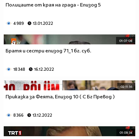
Полицаите от края на града - Епизод 5
4 989
13.01.2022
01:07:08
Братя и сестри епизод 71_1 бг. суб.
18 348
16.12.2022
02:11:56
Приказка за Феята, Епизод 10 ( С Бг Превод )
8 366
13.12.2022
01:08:34