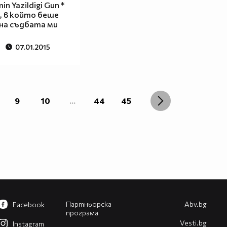
in Yazildigi Gun *
 в който беше
на съдбата ми
07.01.2015
9
10
...
44
45
Партньорска
Abv.bg
Facebook
програма
Vesti.bg
Instagram