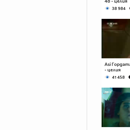
48 - целия
38 984
Asi Гордат
- целия
41 458