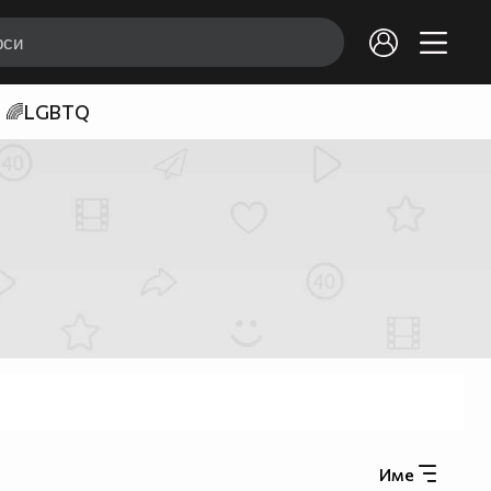
🌈LGBTQ
Име