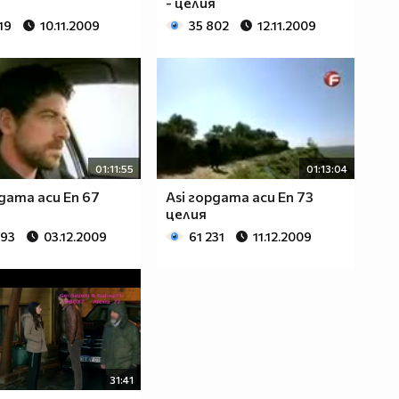
я
- целия
19
10.11.2009
35 802
12.11.2009
01:11:55
01:13:04
рдата аси Eп 67
Asi гордата аси Eп 73
целия
893
03.12.2009
61 231
11.12.2009
31:41