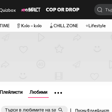
Quizbox
 TIME
👂 Клю – клю
🪀CHILL ZONE
⭐Lifestyle
Плейлисти
Любими
|
Пусни в плейлист