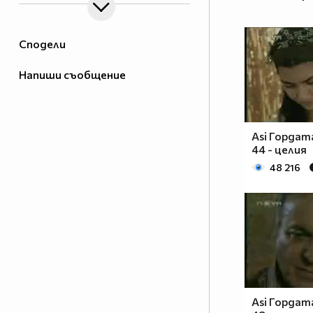
Сподели
Напиши съобщение
Asi Гордат
44 - целия
48 216
Asi Гордат