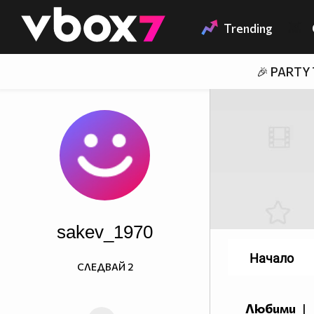
Member of
👾
Trending
🎉 PARTY
sakev_1970
Начало
СЛЕДВАЙ
2
Любими
|