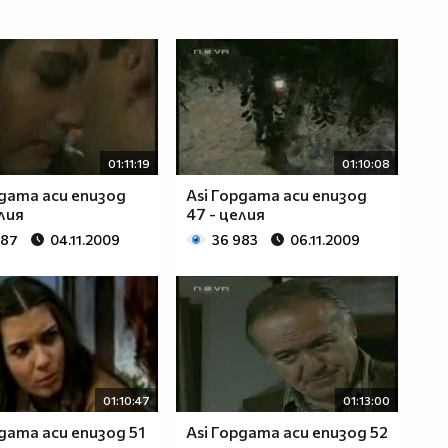
01:11:19
01:10:08
рдата аси епизод
Asi Гордата аси епизод
елия
47 - целия
787
04.11.2009
36 983
06.11.2009
01:10:47
01:13:00
рдата аси епизод 51
Asi Гордата аси епизод 52