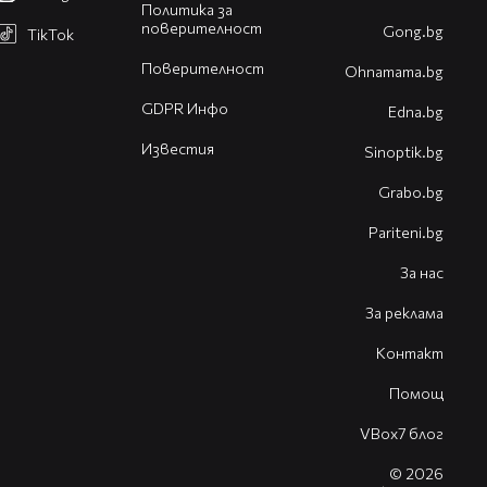
Политика за
поверителност
Gong.bg
TikTok
Поверителност
Оhnamama.bg
GDPR Инфо
Edna.bg
Известия
Sinoptik.bg
Grabo.bg
Pariteni.bg
За нас
За реклама
Контакт
Помощ
VBox7 блог
© 2026