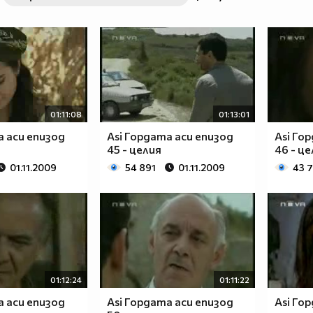
01:11:08
01:13:01
а аси епизод
Asi Гордата аси епизод
Asi Го
45 - целия
46 - ц
01.11.2009
54 891
01.11.2009
43 
01:12:24
01:11:22
а аси епизод
Asi Гордата аси епизод
Asi Го