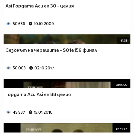
Asi Гордата Аси еп 30 - целия
50 636
10.10.2009
41:38
Сезонът на черешите - S01e159 финал
50 003
02.10.2017
01:10:27
Гордата Аси Asi еп 88 целия
49 937
15.01.2010
01:12:01