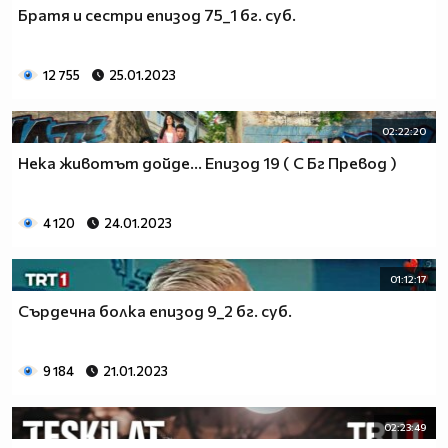
Братя и сестри епизод 75_1 бг. суб.
12 755
25.01.2023
02:22:20
Нека животът дойде... Епизод 19 ( С Бг Превод )
4 120
24.01.2023
01:12:17
Сърдечна болка епизод 9_2 бг. суб.
9 184
21.01.2023
02:23:49