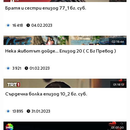
Братя и сестри епизод 77_1 бг. суб.
16 418
04.02.2023
02:16:44
Нека животът дойде... Епизод 20 ( С Бг Превод )
3 921
01.02.2023
01:18:13
Сърдечна болка епизод 10_2 бг. суб.
13 895
31.01.2023
01:07:00