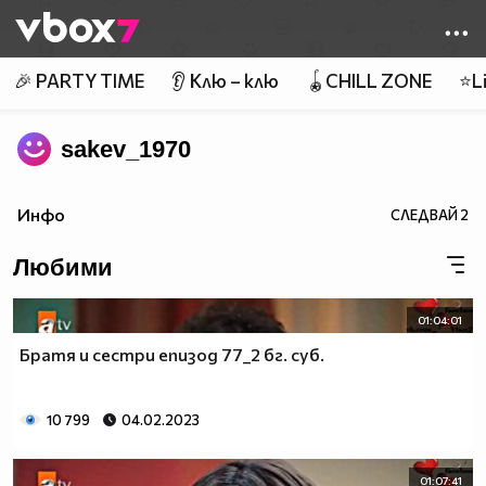
Member of
👾
🎉 PARTY TIME
👂 Клю – клю
🪀CHILL ZONE
⭐Li
sakev_1970
Инфо
СЛЕДВАЙ
2
Любими
01:04:01
Братя и сестри епизод 77_2 бг. суб.
10 799
04.02.2023
01:07:41