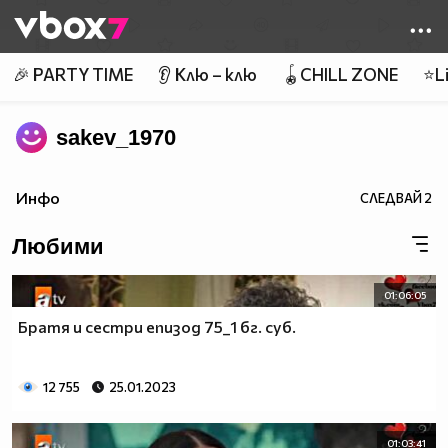
Member of
👾
🎉 PARTY TIME
👂 Клю – клю
🪀CHILL ZONE
⭐Li
sakev_1970
Инфо
СЛЕДВАЙ
2
Любими
01:06:05
Братя и сестри епизод 75_1 бг. суб.
12 755
25.01.2023
01:03:41