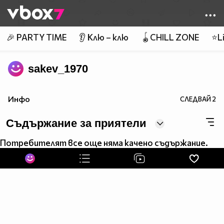
Member of
👾
🎉 PARTY TIME
👂 Клю – клю
🪀CHILL ZONE
⭐Li
sakev_1970
Инфо
СЛЕДВАЙ
2
Съдържание за приятели
Потребителят все още няма качено съдържание.