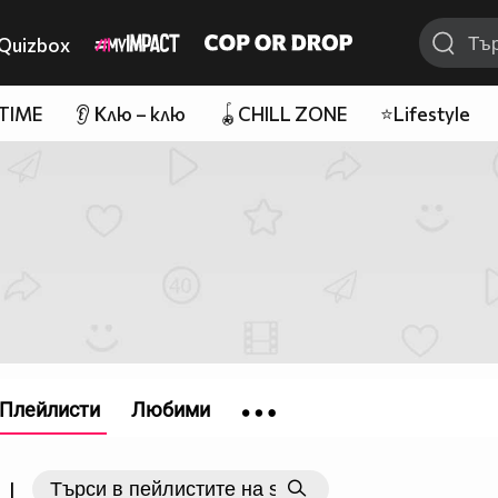
Quizbox
 TIME
👂 Клю – клю
🪀CHILL ZONE
⭐Lifestyle
Плейлисти
Любими
|