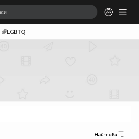
🌈LGBTQ
Най-нови