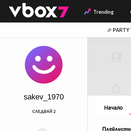
Member of
👾
Trending
🎉 PARTY
sakev_1970
Начало
СЛЕДВАЙ
2
Плейлисти