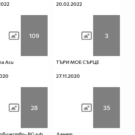
2022
20.02.2022
109
3
а Аси
ТЪРИ МОЕ СЪРЦЕ
2020
27.11.2020
28
35
общество- BG sub
Денят