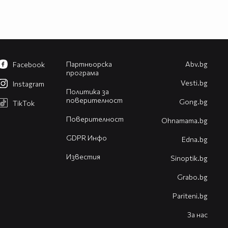
Партньорска
Abv.bg
Facebook
програма
Vesti.bg
Instagram
Политика за
поверителност
Gong.bg
TikTok
Поверителност
Оhnamama.bg
GDPR Инфо
Edna.bg
Известия
Sinoptik.bg
Grabo.bg
Pariteni.bg
За нас