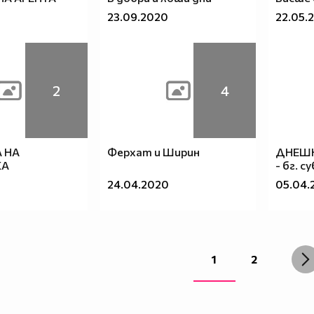
23.09.2020
22.05.
2
4
 НА
Ферхат и Ширин
ДНЕШН
КА
- бг. с
24.04.2020
05.04.
1
2