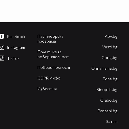
Партньорска
Abv.bg
Facebook
програма
Vesti.bg
Instagram
Политика за
поверителност
Gong.bg
TikTok
Поверителност
Оhnamama.bg
GDPR Инфо
Edna.bg
Известия
Sinoptik.bg
Grabo.bg
Pariteni.bg
За нас