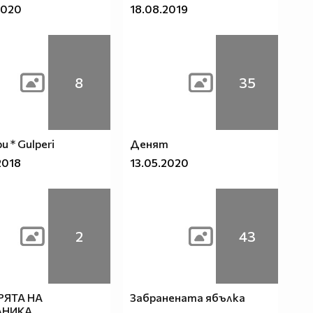
2020
18.08.2019
8
35
 * Gulperi
Денят
2018
13.05.2020
2
43
ЯТА НА
Забранената ябълка
АНИКА