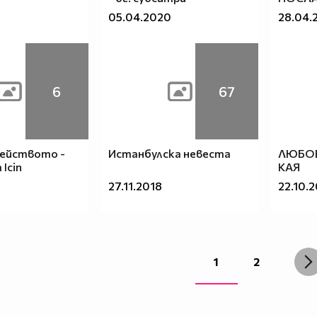
05.04.2020
28.04.
6
67
мейството -
Истанбулска невеста
ЛЮБОВ
 Icin
КАЯ
27.11.2018
22.10.
1
2