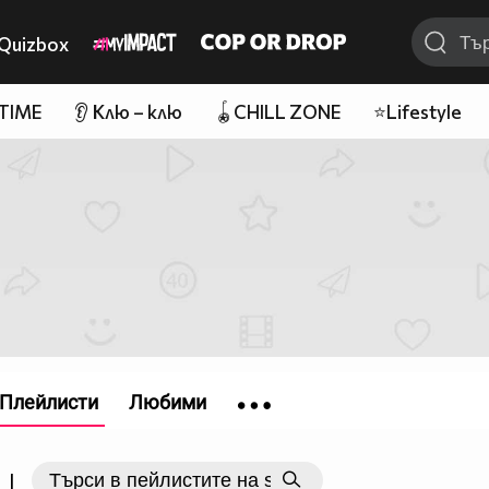
Quizbox
 TIME
👂 Клю – клю
🪀CHILL ZONE
⭐Lifestyle
Плейлисти
Любими
|