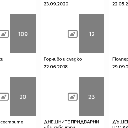
23.09.2020
22.05.
109
12
си
Горчиво и сладко
Гюлпери
22.06.2018
29.09.
20
23
 сестрите
ДНЕШНИТЕ ПРИДВАРНИ
ДЪЩЕР
- бг. субситри
ПОСЛ