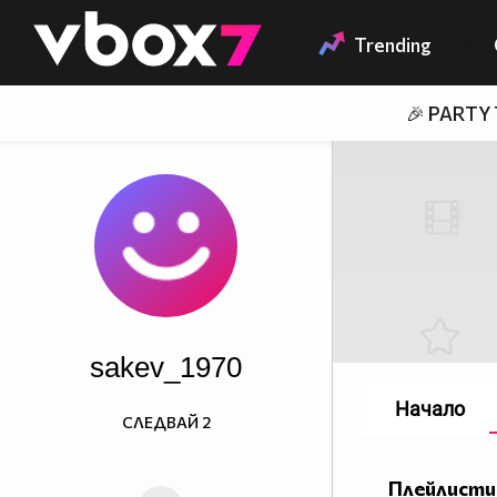
Member of
👾
Trending
🎉 PARTY
sakev_1970
Начало
СЛЕДВАЙ
2
Плейлисти