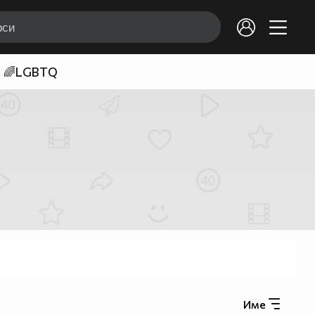
🌈LGBTQ
Име